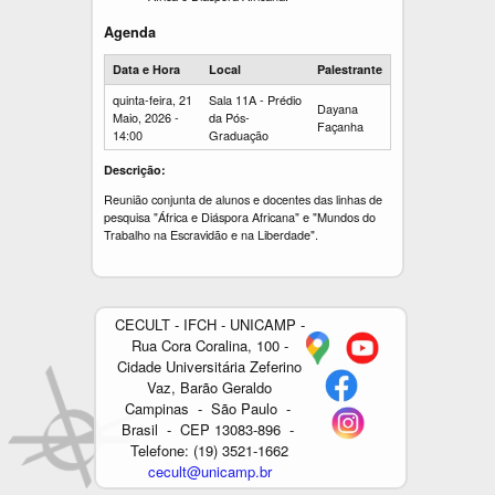
Agenda
Data e Hora
Local
Palestrante
quinta-feira, 21
Sala 11A - Prédio
Dayana
Maio, 2026 -
da Pós-
Façanha
14:00
Graduação
Descrição:
Reunião conjunta de alunos e docentes das linhas de
pesquisa "África e Diáspora Africana" e "Mundos do
Trabalho na Escravidão e na Liberdade".
CECULT - IFCH - UNICAMP -
Rua Cora Coralina, 100 -
Cidade Universitária Zeferino
Vaz, Barão Geraldo
Campinas - São Paulo -
Brasil - CEP 13083-896 -
Telefone: (19) 3521-1662
cecult@unicamp.br