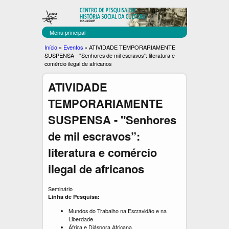
C
Pular
para
E
o
Menu principal
C
conteúdo
Você
Início
»
Eventos
»
ATIVIDADE TEMPORARIAMENTE
principal
SUSPENSA - "Senhores de mil escravos”: literatura e
U
está
comércio ilegal de africanos
aqui
L
ATIVIDADE
T
TEMPORARIAMENTE
SUSPENSA - "Senhores
de mil escravos”:
literatura e comércio
ilegal de africanos
Seminário
Linha de Pesquisa:
Mundos do Trabalho na Escravidão e na
Liberdade
África e Diáspora Africana.