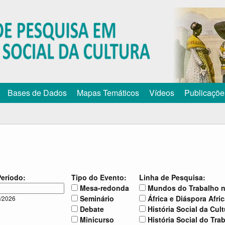
Pular
para
o
conteúdo
principal
Bases de Dados
Mapas Temáticos
Vídeos
Publicaçõe
Período:
Tipo do Evento:
Linha de Pesquisa:
Mesa-redonda
Mundos do Trabalho n
Seminário
África e Diáspora Afri
8/2026
Debate
História Social da Cult
Minicurso
História Social do Tra