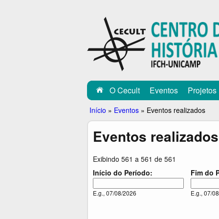
C
E
C
U
L
O Cecult
Eventos
Projetos
T
Você
Início
»
Eventos
»
Eventos realizados
está
Eventos realizados
aqui
Exibindo 561 a 561 de 561
Início do Período:
Fim do 
I
D
F
D
n
a
i
a
E.g., 07/08/2026
E.g., 07/0
í
t
m
t
c
e
d
e