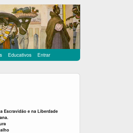
s
Educativos
Entrar
a Escravidão e na Liberdade
cana.
ura
balho