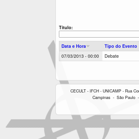
i
o
o
P
d
e
o
r
Título:
P
í
e
o
r
d
Data e Hora
Tipo do Evento
í
o
o
:
07/03/2013 - 00:00
Debate
d
P
o
:
á
g
CECULT - IFCH - UNICAMP - Rua Cora C
i
Campinas - São Paulo - 
n
a
s