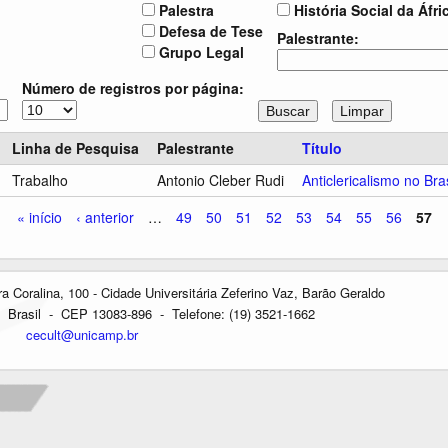
Palestra
História Social da Áfri
Defesa de Tese
Palestrante:
Grupo Legal
Número de registros por página:
Linha de Pesquisa
Palestrante
Título
Trabalho
Antonio Cleber Rudi
Anticlericalismo no Br
« início
‹ anterior
…
49
50
51
52
53
54
55
56
57
oralina, 100 - Cidade Universitária Zeferino Vaz, Barão Geraldo
Brasil - CEP 13083-896 - Telefone: (19) 3521-1662
cecult@unicamp.br