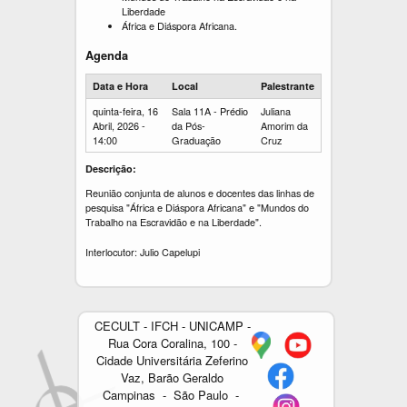
Liberdade
África e Diáspora Africana.
Agenda
Data e Hora
Local
Palestrante
quinta-feira, 16
Sala 11A - Prédio
Juliana
Abril, 2026 -
da Pós-
Amorim da
14:00
Graduação
Cruz
Descrição:
Reunião conjunta de alunos e docentes das linhas de
pesquisa "África e Diáspora Africana" e "Mundos do
Trabalho na Escravidão e na Liberdade".
Interlocutor: Julio Capelupi
CECULT - IFCH - UNICAMP -
Rua Cora Coralina, 100 -
Cidade Universitária Zeferino
Vaz, Barão Geraldo
Campinas - São Paulo -