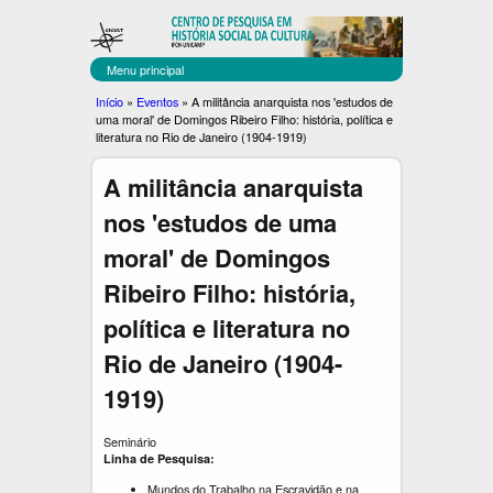
C
Pular
para
E
o
Menu principal
C
conteúdo
Você
Início
»
Eventos
»
A militância anarquista nos 'estudos de
principal
uma moral' de Domingos Ribeiro Filho: história, política e
U
está
literatura no Rio de Janeiro (1904-1919)
aqui
L
A militância anarquista
T
nos 'estudos de uma
moral' de Domingos
Ribeiro Filho: história,
política e literatura no
Rio de Janeiro (1904-
1919)
Seminário
Linha de Pesquisa:
Mundos do Trabalho na Escravidão e na