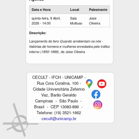
Data e Hora
Local
Palestrante
quinta-feira, 9 Abril,
Sala
Joice
2026 - 14:00
Multiuso
Oliveira
Descrição:
Lançamento do livro
Quando arrebentam os nós -
histórias de homens e mulheres enredados pelo tráfico
, de Joice Oliveira
interno (1850-1888)
CECULT - IFCH - UNICAMP -
Rua Cora Coralina, 100 -
Cidade Universitária Zeferino
Vaz, Barão Geraldo
Campinas - São Paulo -
Brasil - CEP 13083-896 -
Telefone: (19) 3521-1662
cecult@unicamp.br