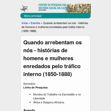
C
Pular
para
E
o
Menu principal
C
conteúdo
Você
Início
»
Eventos
»
Quando arrebentam os nós - histórias
principal
de homens e mulheres enredados pelo tráfico interno
U
está
(1850-1888)
aqui
L
Quando arrebentam os
T
nós - histórias de
homens e mulheres
enredados pelo tráfico
interno (1850-1888)
Seminário
Linha de Pesquisa:
Mundos do Trabalho na Escravidão e na
Liberdade
África e Diáspora Africana.
Agenda