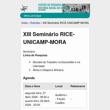
C
Pular
para
E
o
Menu principal
C
conteúdo
Você
Início
»
Eventos
»
XIII Seminário RICE-UNICAMP-MORA
principal
U
está
XIII Seminário RICE-
aqui
L
UNICAMP-MORA
T
Seminário
Linha de Pesquisa:
Mundos do Trabalho na Escravidão e na
Liberdade
África e Diáspora Africana.
Agenda
Data e Hora
Local
Palestrante
segunda-feira, 27
Auditório I
Abril, 2026 - 08:30
a
- Fausto
-
quarta-feira, 29 Abril,
Castilho
2026 - 22:00