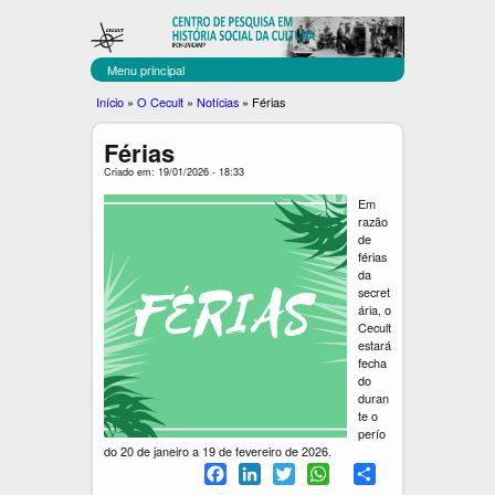
C
Pular
para
E
o
Menu principal
C
conteúdo
Você
Início
»
O Cecult
»
Notícias
»
Férias
principal
U
está
Férias
aqui
L
Criado em: 19/01/2026 - 18:33
T
Em
razão
de
férias
da
secret
ária, o
Cecult
estará
fecha
do
duran
te o
perío
do 20 de janeiro a 19 de fevereiro de 2026.
F
L
T
W
S
a
i
w
h
h