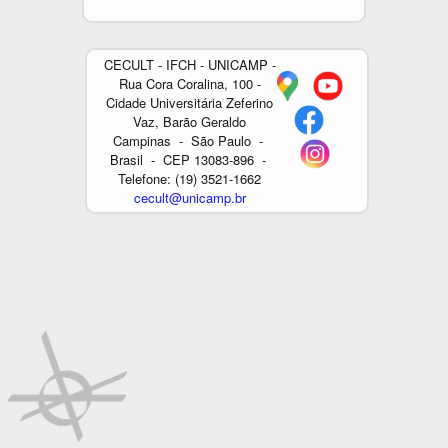
c
n
i
a
a
e
k
t
t
r
b
e
t
s
e
CECULT - IFCH - UNICAMP -
o
d
e
A
Rua Cora Coralina, 100 -
o
I
r
p
Cidade Universitária Zeferino
k
n
p
Vaz, Barão Geraldo
Campinas - São Paulo -
Brasil - CEP 13083-896 -
Telefone: (19) 3521-1662
cecult@unicamp.br