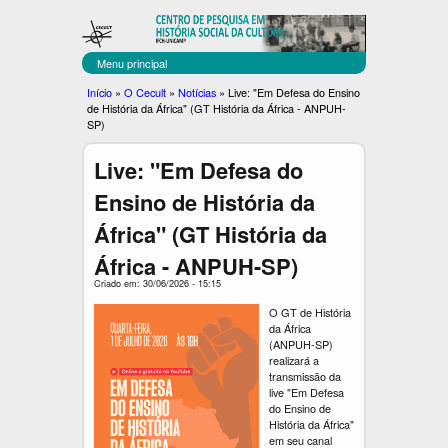
C
Pular
para
E
o
Menu principal
C
conteúdo
Você
Início
»
O Cecult
»
Notícias
»
Live: "Em Defesa do Ensino
principal
de História da África" (GT História da África - ANPUH-
U
está
SP)
aqui
L
Live: "Em Defesa do
T
Ensino de História da
África" (GT História da
África - ANPUH-SP)
Criado em: 30/06/2026 - 15:15
O GT de História
da África
(ANPUH-SP)
realizará a
transmissão da
live "Em Defesa
do Ensino de
História da África"
em seu canal