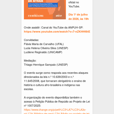
oficial no
YouTube.
Dia 1º de julho
de 2026, às 19h
Onde assistir: Canal do YouTube da ANPUH-SP:
https://www.youtube.com/watch?v=7-nZKHHl6tE
Convidadas:
Flávia Maria de Carvalho (UFAL)
Lucia Helena Oliveira Silva (UNESP)
Lucilene Reginaldo (UNICAMP)
Mediação:
Thiago Henrique Sampaio (UNESP)
O evento surge como resposta aos recentes ataques
direcionados às leis n.º 10.639/2003 e n.º
11.645/2008, que tornaram obrigatório o ensino de
história e cultura afro-brasileira e indígena nas
escolas.
A organização do evento disponibiliza também o
acesso à Petição Pública de Repúdio ao Projeto de Lei
nº 1007/2025:
https://www.change.org/p/peti%C3%A7%C3%A3o-
p%C3%BAblica-de-rep%C3%BAdio-ao-projeto-de-lei-