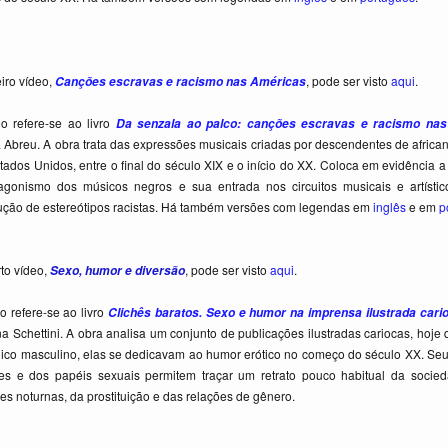
eiro vídeo,
, pode ser visto
aqui
.
Canções escravas e racismo nas Américas
o refere-se ao livro
Da senzala ao palco: canções escravas e racismo nas
 Abreu. A obra trata das expressões musicais criadas por descendentes de african
tados Unidos, entre o final do século XIX e o início do XX. Coloca em evidência 
agonismo dos músicos negros e sua entrada nos circuitos musicais e artísti
ução de estereótipos racistas. Há também versões com legendas em
inglês
e em
p
to vídeo,
, pode ser visto
aqui
.
Sexo, humor e diversão
 refere-se ao livro
Clichês baratos. Sexo e humor na imprensa ilustrada cario
na Schettini. A obra analisa um conjunto de publicações ilustradas cariocas, hoje
lico masculino, elas se dedicavam ao humor erótico no começo do século XX. Seu
es e dos papéis sexuais permitem traçar um retrato pouco habitual da socied
es noturnas, da prostituição e das relações de gênero.