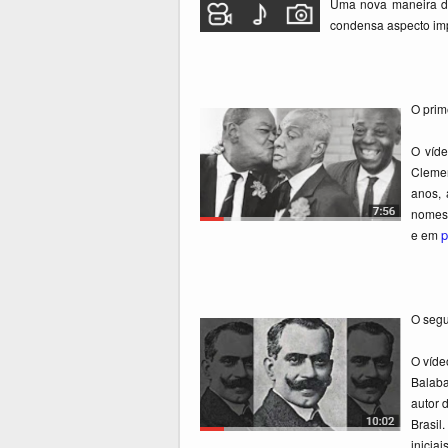
Uma nova maneira de 
condensa aspecto imp
O prim
O víde
Clemen
anos,
nomes 
p
e em
O seg
O víde
Balaba
autor 
Brasil
inicia