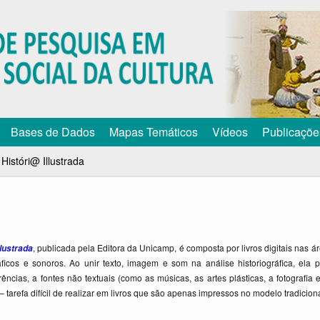
Pular
para
o
conteúdo
principal
Bases de Dados
Mapas Temáticos
Vídeos
Publicaçõe
»
Históri@ Illustrada
, publicada pela Editora da Unicamp, é composta por livros digitais nas ár
llustrada
icos e sonoros. Ao unir texto, imagem e som na análise historiográfica, ela pe
ências, a fontes não textuais (como as músicas, as artes plásticas, a fotografia
– tarefa difícil de realizar em livros que são apenas impressos no modelo tradiciona