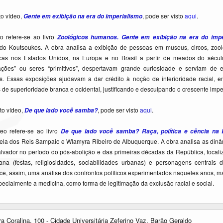
to vídeo,
, pode ser visto
aqui
.
Gente em exibição na era do imperialismo
o refere-se ao livro
Zoológicos humanos. Gente em exibição na era do impe
o Koutsoukos. A obra analisa a exibição de pessoas em museus, circos, zoológi
ficas nos Estados Unidos, na Europa e no Brasil a partir de meados do sécu
ações” ou seres “primitivos”, despertavam grande curiosidade e serviam de 
s. Essas exposições ajudavam a dar crédito à noção de inferioridade racial, 
s de superioridade branca e ocidental, justificando e desculpando o crescente imp
to vídeo,
, pode ser visto
aqui
.
De que lado você samba?
eo refere-se ao livro
De que lado você samba? Raça, política e cência na 
ela dos Reis Sampaio e Wlamyra Ribeiro de Albuquerque. A obra analisa as dinâ
lvador no período do pós-abolição e das primeiras décadas da República, focal
iana (festas, religiosidades, sociabilidades urbanas) e personagens centrai
ce, assim, uma análise dos confrontos políticos experimentados naqueles anos,
specialmente a medicina, como forma de legitimação da exclusão racial e social.
oralina, 100 - Cidade Universitária Zeferino Vaz, Barão Geraldo