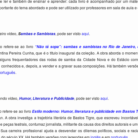
ler e também de ensinar e aprender: cada livro é acompanhado por um material
ortante do tema abordado e pode ser utilizado por professores em sala de aula e 
eiro
vídeo,
, pode ser visto
aqui
.
S
ambas e Sambistas
o refere-se ao livro
“Não tá sopa”: sambas e sambistas no Rio de Janeiro,
tina Pereira Cunha, que é o título inaugural da coleção. A obra aborda o mome
 alguns frequentadores das rodas de samba da Cidade Nova e do Estácio co
conhecidos e, depois, a vender e a gravar suas composições. Há também vers
ortuguês
.
undo vídeo,
, pode ser visto
aqui
.
Humor, Literatura e Publicidade
o refere-se ao livro
Estilo moderno: Humor, literatura e publicidade em Bastos T
n. A obra investiga a trajetória literária de Bastos Tigre, que escreveu incontáve
de peças teatrais, contumaz jornalista, militante da causa dos direitos autorais e u
. Sua carreira profissional ajuda a desvendar os dilemas políticos, sociais e r
is do século XX. Há também versões com legendas em
inglês
e em
português
.