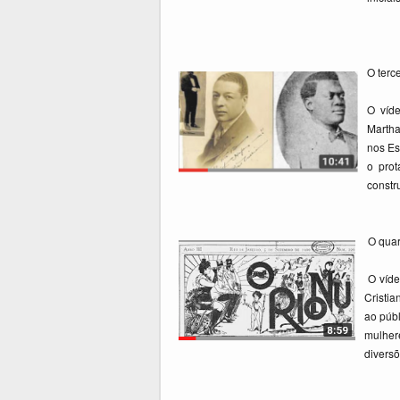
O terc
O víde
Martha
nos Es
o prot
constr
O quar
O vídeo
Cristia
ao púb
mulher
diversõ