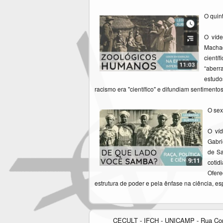
O quin
O víde
Machad
cientí
“aberr
estudo
racismo era "científico" e difundiam sentimento
O sex
O víd
Gabri
de Sa
cotid
Ofere
estrutura de poder e pela ênfase na ciência, e
CECULT - IFCH - UNICAMP - Rua Cora C