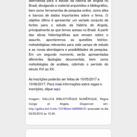
alternativas para o estudo da história de Angola no
Brasil, divulgando o material arquivístico e bibliográfico,
bem como ferramentas de pesquisa online, como sites
e bancos de dados importantes sobre o tema. O
objetivo último é apresentar um variado conjunto de
fontes para o estudo da história de Angola,
principalmente as que temos acesso no Brasil. A partir
das obras historiográficas que versam sobre o
assunto, apontaremos as questões teórico-
metodológicas relevantes para este campo de estudo
e as novas abordagens e possibilidades de pesquisa.
Em um segundo momento, serão apresentadas
diferentes tipologias documentais, bem como
metodologias de análises, cobrindo o período do
século XVI ao XX.
As inscrições poderão ser feitas de 10/05/2017 a
10/06/2017. Para mais informações sobre vagas e
inscrições, clique
aqui
.
Imagem: GALLICA BIBLIOTHÈQUE NUMÈRIQUE. Regna
Congo et Angola. Disponível em:
http://gallica.bnf.fr/ark:/12148/btv1b85956131
acessado no dia
03/05/2015 às 15:30.