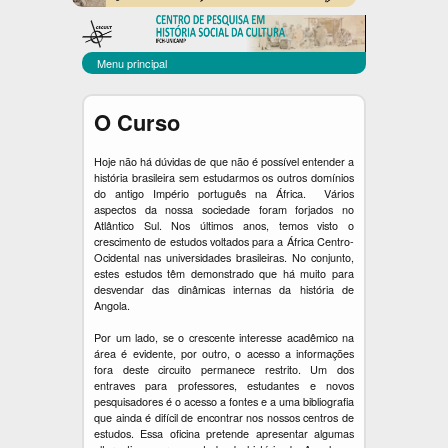
C
Pular
para
E
o
Menu principal
C
conteúdo
principal
U
O Curso
L
Hoje não há dúvidas de que não é possível entender a
T
história brasileira sem estudarmos os outros domínios
do antigo Império português na África. Vários
aspectos da nossa sociedade foram forjados no
Atlântico Sul. Nos últimos anos, temos visto o
crescimento de estudos voltados para a África Centro-
Ocidental nas universidades brasileiras. No conjunto,
estes estudos têm demonstrado que há muito para
desvendar das dinâmicas internas da história de
Angola.
Por um lado, se o crescente interesse acadêmico na
área é evidente, por outro, o acesso a informações
fora deste circuito permanece restrito. Um dos
entraves para professores, estudantes e novos
pesquisadores é o acesso a fontes e a uma bibliografia
que ainda é difícil de encontrar nos nossos centros de
estudos. Essa oficina pretende apresentar algumas