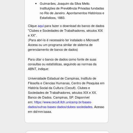
Guimarães, Joaquim da Silva Mello.
Instituições de Previdência Privadas fundadas
no Rio de Janeiro. Apontamentos Históricos e
Estatísticos, 1883.
Clique
aqui
para fazer o download do banco de dados
"Clubes e Sociedades de Trabalhadores, séculos XIX
e XX".
(Para abri-lo é necessário ter instalado o Microsoft
Access ou um programa similar de sistema de
gerenciamento de banco de dados)
Para citar o banco de dados como fonte de suas
consultas ou estatísticas, seguindo as normas da
ABNT, indique:
Universidade Estadual de Campinas, Instituto de
Filosofia e Ciencias Humanas, Centro de Pesquisa em
História Social da Cultura (Cecult). Clubes e
Sociedades de Trabalhadores, séculos XIX e XX.
Banco de Dados. Campinas, SP. Disponível
em:
https://www.cecult.ifch.unicamp.br/bases-
dados/outras-bases-dados/clubes-sociedades
. Acesso
em dd/mm/aaaa.