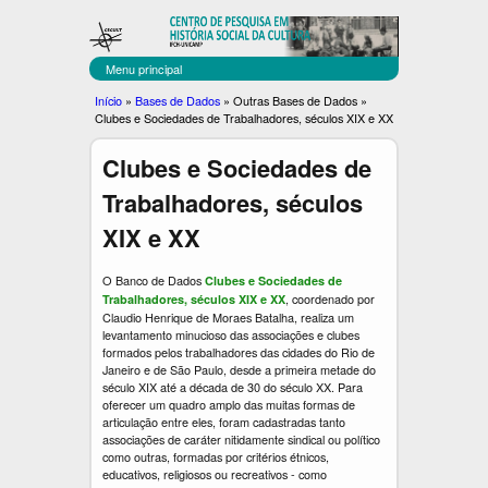
C
Pular
para
E
o
Menu principal
C
conteúdo
Você
Início
»
Bases de Dados
»
Outras Bases de Dados
»
principal
Clubes e Sociedades de Trabalhadores, séculos XIX e XX
U
está
aqui
L
Clubes e Sociedades de
T
Trabalhadores, séculos
XIX e XX
O Banco de Dados
Clubes e Sociedades de
, coordenado por
Trabalhadores, séculos XIX e XX
Claudio Henrique de Moraes Batalha, realiza um
levantamento minucioso das associações e clubes
formados pelos trabalhadores das cidades do Rio de
Janeiro e de São Paulo, desde a primeira metade do
século XIX até a década de 30 do século XX. Para
oferecer um quadro amplo das muitas formas de
articulação entre eles, foram cadastradas tanto
associações de caráter nitidamente sindical ou político
como outras, formadas por critérios étnicos,
educativos, religiosos ou recreativos - como