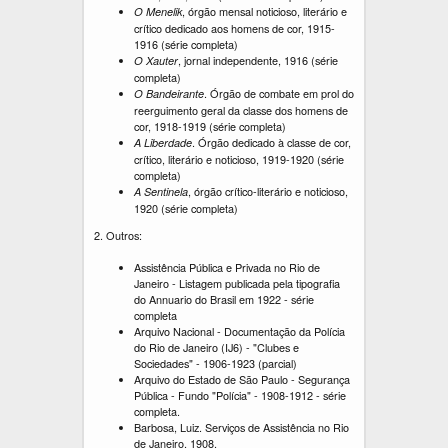
, órgão mensal noticioso, literário e
O Menelik
crítico dedicado aos homens de cor, 1915-
1916 (série completa)
, jornal independente, 1916 (série
O Xauter
completa)
. Órgão de combate em prol do
O Bandeirante
reerguimento geral da classe dos homens de
cor, 1918-1919 (série completa)
. Órgão dedicado à classe de cor,
A Liberdade
crítico, literário e noticioso, 1919-1920 (série
completa)
, órgão crítico-literário e noticioso,
A Sentinela
1920 (série completa)
2. Outros:
Assistência Pública e Privada no Rio de
Janeiro - Listagem publicada pela tipografia
do Annuario do Brasil em 1922 - série
completa
Arquivo Nacional - Documentação da Polícia
do Rio de Janeiro (IJ6) - "Clubes e
Sociedades" - 1906-1923 (parcial)
Arquivo do Estado de São Paulo - Segurança
Pública - Fundo "Polícia" - 1908-1912 - série
completa.
Barbosa, Luiz. Serviços de Assistência no Rio
de Janeiro, 1908.