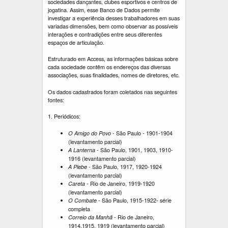
sociedades dançantes, clubes esportivos e centros de
jogatina. Assim, esse Banco de Dados permite
investigar a experiência desses trabalhadores em suas
variadas dimensões, bem como observar as possíveis
interações e contradições entre seus diferentes
espaços de articulação.
Estruturado em Access, as informações básicas sobre
cada sociedade contêm os endereços das diversas
associações, suas finalidades, nomes de diretores, etc.
Os dados cadastrados foram coletados nas seguintes
fontes:
1. Periódicos:
- São Paulo - 1901-1904
O Amigo do Povo
(levantamento parcial)
- São Paulo, 1901, 1903, 1910-
A Lanterna
1916 (levantamento parcial)
- São Paulo, 1917, 1920-1924
A Plebe
(levantamento parcial)
- Rio de Janeiro, 1919-1920
Careta
(levantamento parcial)
- São Paulo, 1915-1922- série
O Combate
completa
- Rio de Janeiro,
Correio da Manhã
1914,1915, 1919 (levantamento parcial)