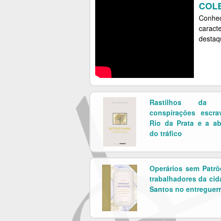
COLE
Conheç
caracte
destaqu
Rastilhos da 
conspirações escra
Rio da Prata e a ab
do tráfico
Operários sem Patrõ
trabalhadores da cid
Santos no entreguer