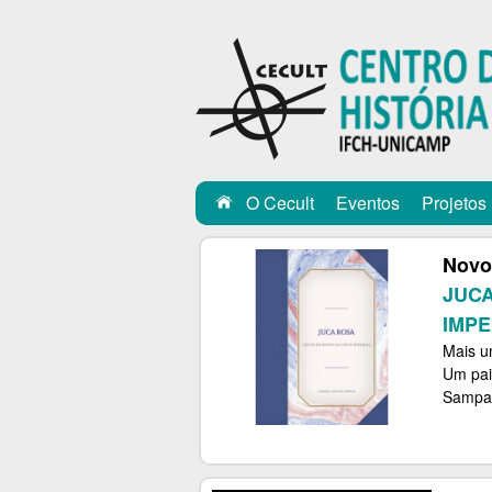
C
E
C
U
L
O Cecult
Eventos
Projetos
T
Novo
JUCA
IMPE
Mais um
Um pai
Sampaio