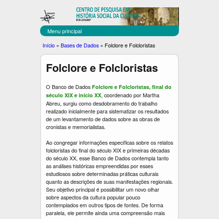
C
Pular
para
E
o
Menu principal
C
conteúdo
Você
Início
»
Bases de Dados
»
Folclore e Folcloristas
principal
U
está
Folclore e Folcloristas
aqui
L
T
O Banco de Dados
Folclore e Folcloristas, final do
, coordenado por Martha
século XIX e início XX
Abreu, surgiu como desdobramento do trabalho
realizado inicialmente para sistematizar os resultados
de um levantamento de dados sobre as obras de
cronistas e memorialistas.
Ao congregar informações específicas sobre os relatos
folcloristas do final do século XIX e primeiras décadas
do século XX, esse Banco de Dados contempla tanto
as análises históricas empreendidas por esses
estudiosos sobre determinadas práticas culturais
quanto as descrições de suas manifestações regionais.
Seu objetivo principal é possibilitar um novo olhar
sobre aspectos da cultura popular pouco
contemplados em outros tipos de fontes. De forma
paralela, ele permite ainda uma compreensão mais