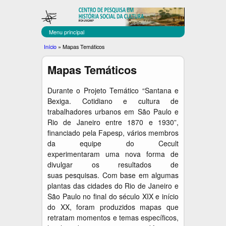
C
Pular
para
E
o
Menu principal
C
conteúdo
Você
Início
»
Mapas Temáticos
principal
U
está
Mapas Temáticos
aqui
L
T
Durante o Projeto Temático “Santana e
Bexiga. Cotidiano e cultura de
trabalhadores urbanos em São Paulo e
Rio de Janeiro entre 1870 e 1930”,
financiado pela Fapesp, vários membros
da equipe do Cecult
experimentaram uma nova forma de
divulgar os resultados de
suas pesquisas. Com base em algumas
plantas das cidades do Rio de Janeiro e
São Paulo no final do século XIX e início
do XX, foram produzidos mapas que
retratam momentos e temas específicos,