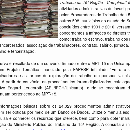
Trabalho da 15ª Região - Campinas
” 
atividades administrativas de inves
pelos Procuradores do Trabalho da 1
outros 598 municípios do estado de 
concluídos entre 1991 e 2010, versam
concernentes a infrações de direitos t
como: trabalho escravo, trabalho dos 
encarcerados, associação de trabalhadores, contrato, salário, jornad
alho e terceirização.
ervo é resultado de um convênio firmado entre o MPT-15 e a Unicam
m Projeto Temático financiado pela FAPESP intitulado “Entre a 
alhadores e as formas de exploração do trabalho em perspectiva his
. A partir do convênio, os procedimentos foram digitalizados, catalog
ivo Edgard Leuenroth (AEL/IFCH/Unicamp), onde se encontram dis
inuam pertencendo ao MPT-15.
nformações básicas sobre os 24.029 procedimentos administrativo
m ser obtidas por meio de um Banco de Dados. Utilize o menu à esq
uisa e conhecer os recursos que oferece, bem como para obter mai
ção do Ministério Público do Trabalho da 15ª Região. A consulta à í