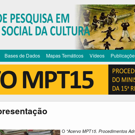
Pular
para
o
conteúdo
principal
Bases de Dados
Mapas Temáticos
Vídeos
Publicaçõe
presentação
O
"Acervo MPT15.
P
rocedimentos Admi