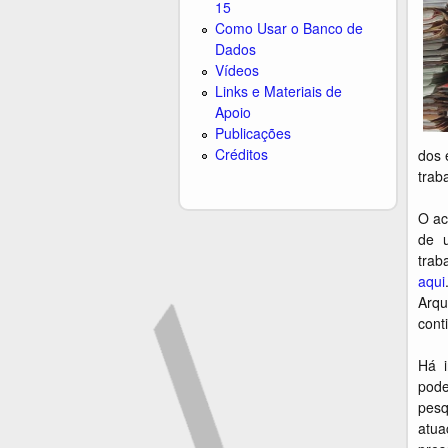
15
Como Usar o Banco de
Dados
Vídeos
Links e Materiais de
Apoio
Publicações
Créditos
dos 
trab
O ac
de u
trab
aqui
Arqu
cont
Há i
pode
pesq
atua