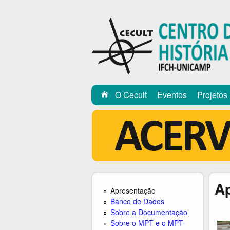
C
E
C
U
L
O Cecult
Eventos
Projetos
T
A
Apresentação
Banco de Dados
Sobre a Documentação
Sobre o MPT e o MPT-