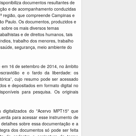
disponibiliza documentos resultantes de
tigação e de acompanhamento conduzidas
5ª região, que compreende Campinas e
São Paulo. Os documentos, produzidos e
 sobre os mais diversos temas
rabalhistas e de direitos humanos, tais
índios, trabalho dos menores, trabalho
a, saúde, segurança, meio ambiente do
p em 16 de setembro de 2014, no âmbito
escravidão e o fardo da liberdade: os
tórica”, cujo resumo pode ser acessado
ados e depositados em formato digital no
poníveis para pesquisa. Os originais
s digitalizados do "Acervo MPT15" que
uerda para acessar esse instrumento de
s detalhes sobre essa documentação e a
ntegra dos documentos só pode ser feita