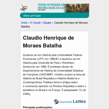
C
Pular
para
E
o
Menu principal
C
conteúdo
Você
Início
»
O Cecult
»
Equipe
»
Claudio Henrique de Moraes
principal
Batalha
U
está
aqui
L
Claudio Henrique de
T
Moraes Batalha
Graduou-se em História pela Universidade Federal
Fluminense (UFF) em 1980/81 e doutorou-se em
História pela Université de Paris I (Panthéon-
Sorbonne) em 1986. É professor doutor do
Departamento de História da Universidade Estadual
de Campinas (UNICAMP), ministra cursos na área de
História do Brasil Republica e História Moderna e
Contemporânea. Publicou livros e artigos sobre
o movimento operário na Primeira República e sobre o
socialismo no Brasil e na França. É pesquisador 1C do
CNPq.
Principais publicações: