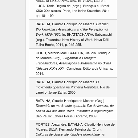
In: VIDAL, Laurent;
Ricard et Le Sud-Américain.
LUCA, Tania Regina de (orgs.). Français au Brésil:
XIXe-XXe siècles. Paris, Les Indes Savantes, 2011,
pp. 181-192.
BATALHA, Claudio Henrique de Moares.
Brazilian
Working-Class Associations and the Perception of
In: BHATTACHARYA, Sabyasachi
Work 1870-1920.
(org.). Towards a New History of Work. Nova Déli:
Tulika Books, 2014, p. 245-255.
CORD, Marcelo Mac; BATALHA, Claudio Henrique
de Moares (Org.).
Organizar e Proteger:
Trabalhadores, Associações e Mutualismo no Brasil
Campinas: Editora da Unicamp,
(Séculos XIX e XX) .
2014.
BATALHA, Claudio Henrique de Moares.
O
Rio de
movimento operário na Primeira República.
Janeiro: Jorge Zahar, 2000.
BATALHA, Claudio Henrique de Moares (Org.).
Dicionário do movimento operário: Rio de Janeiro, do
século XIX aos anos 1920 - militantes e organizações.
São Paulo: Editora Perseu Abramo, 2009.
FORTES, Alexandre; BATALHA, Claudio Henrique de
Moares; SILVA, Fernando Teixeira da (Org.).
Culturas de classe: identidade e diversidade na