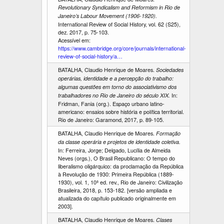
Revolutionary Syndicalism and Reformism in Rio de
Janeiro’s Labour Movement (1906-1920).
International Review of Social History, vol. 62 (S25),
dez. 2017, p. 75-103.
Acessível em:
https://www.cambridge.org/core/journals/international-
review-of-social-history/a…
BATALHA, Claudio Henrique de Moares.
Sociedades
operárias, identidade e a percepção do trabalho:
algumas questões em torno do associativismo dos
In:
trabalhadores no Rio de Janeiro do século XIX.
Fridman, Fania (org.). Espaço urbano latino-
americano: ensaios sobre história e política territorial.
Rio de Janeiro: Garamond, 2017, p. 89-105.
BATALHA, Claudio Henrique de Moares.
Formação
da classe operária e projetos de identidade coletiva.
In: Ferreira, Jorge; Delgado, Lucília de Almeida
Neves (orgs.), O Brasil Republicano: O tempo do
liberalismo oligárquico: da proclamação da República
à Revolução de 1930: Primeira República (1889-
1930), vol. 1, 10ª ed. rev., Rio de Janeiro: Civilização
Brasileira, 2018, p. 153-182. [versão ampliada e
atualizada do capítulo publicado originalmente em
2003].
BATALHA, Claudio Henrique de Moares.
Clases