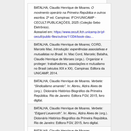
BATALHA, Claudio Henrique de Moares.
O
movimento operário na Primeira República e outros
2ª ed. Campinas: IFCH/UNICAMP -
escritos.
CECULT/PUBLICAÇÕES, 2025 (Coleção Sebo
Eletrônico).
Acessível em:
https://www.cecult.ifch.unicamp.br/pf-
cecult/public-files/outros/11334/book-clau…
BATALHA, Claudio Henrique de Moares; CORD,
Marcelo Mac.
Introdução: experiências associativas e
In: Mac Cord, Marcelo; Batalha,
mutualistas no Brasil.
Claudio Henrique de Moraes (orgs.). Organizar e
proteger: trabalhadores, associações e mutualismo
no Brasil (séculos XIX e XX). Campinas: Editora da
UNICAMP, 2014.
BATALHA, Claudio Henrique de Moares.
Verbete:
In: Abreu, Alzira Alves de
“Sindicalismo amarelo”.
(org.). Dicionário Histórico-Biográfico da Primeira
República. Rio de Janeiro: Editora FGV, 2015, livro
digital.
BATALHA, Claudio Henrique de Moares.
Verbete:
In: Abreu, Alzira Alves de (org.).
“Edgard Leuenroth”.
Dicionário Histórico-Biográfico da Primeira República.
Rio de Janeiro: Editora FGV, 2015, livro digital.
BATALHA, Claudio Henrique de Moares.