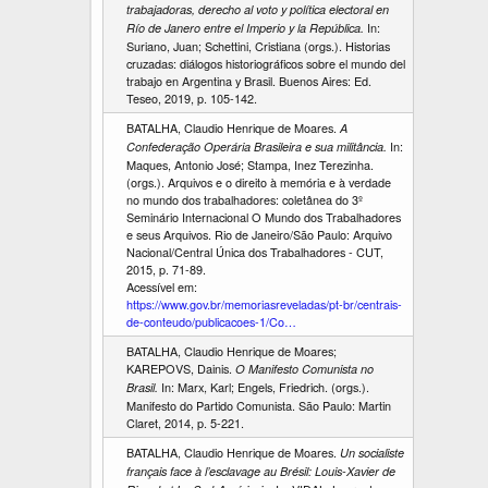
trabajadoras, derecho al voto y política electoral en
In:
Río de Janero entre el Imperio y la República.
Suriano, Juan; Schettini, Cristiana (orgs.). Historias
cruzadas: diálogos historiográficos sobre el mundo del
trabajo en Argentina y Brasil. Buenos Aires: Ed.
Teseo, 2019, p. 105-142.
BATALHA, Claudio Henrique de Moares.
A
In:
Confederação Operária Brasileira e sua militância.
Maques, Antonio José; Stampa, Inez Terezinha.
(orgs.). Arquivos e o direito à memória e à verdade
no mundo dos trabalhadores: coletânea do 3º
Seminário Internacional O Mundo dos Trabalhadores
e seus Arquivos. Rio de Janeiro/São Paulo: Arquivo
Nacional/Central Única dos Trabalhadores - CUT,
2015, p. 71-89.
Acessível em:
https://www.gov.br/memoriasreveladas/pt-br/centrais-
de-conteudo/publicacoes-1/Co…
BATALHA, Claudio Henrique de Moares;
KAREPOVS, Dainis.
O Manifesto Comunista no
In: Marx, Karl; Engels, Friedrich. (orgs.).
Brasil.
Manifesto do Partido Comunista. São Paulo: Martin
Claret, 2014, p. 5-221.
BATALHA, Claudio Henrique de Moares.
Un socialiste
français face à l’esclavage au Brésil: Louis-Xavier de