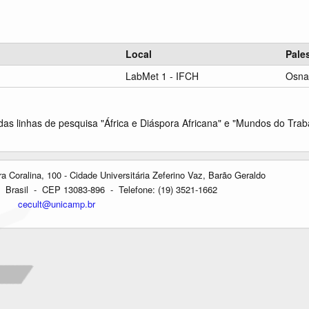
Local
Pale
LabMet 1 - IFCH
Osna
as linhas de pesquisa "África e Diáspora Africana" e "Mundos do Trab
oralina, 100 - Cidade Universitária Zeferino Vaz, Barão Geraldo
Brasil - CEP 13083-896 - Telefone: (19) 3521-1662
cecult@unicamp.br