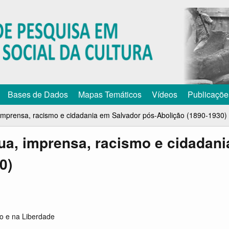
Pular
para
o
conteúdo
principal
Bases de Dados
Mapas Temáticos
Vídeos
Publicaçõe
imprensa, racismo e cidadania em Salvador pós-Abolição (1890-1930)
ua, imprensa, racismo e cidadani
0)
o e na Liberdade