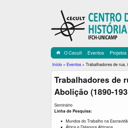
C
E
C
U
L
O Cecult
Eventos
Projetos
T
Você
Início
»
Eventos
»
Trabalhadores de rua, 
está
Trabalhadores de r
aqui
Abolição (1890-193
Seminário
Linha de Pesquisa:
Mundos do Trabalho na Escravidã
África e Diáspora Africana.