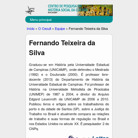
C
Pular
para
E
o
Menu principal
C
conteúdo
Você
Início
»
O Cecult
»
Equipe
»
Fernando Teixeira da Silva
principal
U
está
Fernando Teixeira da
aqui
L
Silva
T
Graduou-se em História pela Universidade Estadual
de Campinas (UNICAMP), onde defendeu o Mestrado
(1992) e o Doutorado (2000).
É professor livre-
docente (2013) do Departamento de História da
Universidade Estadual de Campinas. Foi professor de
História na Universidade Metodista de Piracicaba
(UNIMEP) de 1987 a 2004, e diretor do Arquivo
Edgard Leuenroth da UNICAMP de 2006 a 2010.
Publicou livros e artigos sobre os trabalhadores do
porto e da cidade de Santos (SP), sobre a Justiça do
Trabalho no Brasil e atualmente compara as relações
de trabalho e suas formas de regulação no Brasil e
nos Estados Unidos no século XX. É pesquisador 2 do
CNPq.