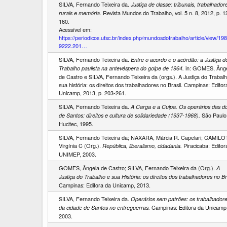
SILVA, Fernando Teixeira da.
Justiça de classe: tribunais, trabalhador
Revista Mundos do Trabalho, vol. 5 n. 8, 2012, p. 1
rurais e memória.
160.
Acessível em:
https://periodicos.ufsc.br/index.php/mundosdotrabalho/article/view/19
9222.201…
SILVA, Fernando Teixeira da.
Entre o acordo e o acórdão: a Justiça d
in: GOMES, Âng
Trabalho paulista na antevéspera do golpe de 1964.
de Castro e SILVA, Fernando Teixeira da (orgs.). A Justiça do Trabal
sua história: os direitos dos trabalhadores no Brasil. Campinas: Editor
Unicamp, 2013, p. 203-261.
SILVA, Fernando Teixeira da.
A Carga e a Culpa. Os operários das d
São Paulo
de Santos: direitos e cultura de solidariedade (1937-1968).
Hucitec, 1995.
SILVA, Fernando Teixeira da; NAXARA, Márcia R. Capelari; CAMILO
Virgínia C (Org.).
Piracicaba: Editor
República, liberalismo, cidadania.
UNIMEP, 2003.
GOMES, Ângela de Castro; SILVA, Fernando Teixeira da (Org.).
A
Justiça do Trabalho e sua História: os direitos dos trabalhadores no Bra
Campinas: Editora da Unicamp, 2013.
SILVA, Fernando Teixeira da.
Operários sem patrões: os trabalhador
Campinas: Editora da Unicamp
da cidade de Santos no entreguerras.
2003.