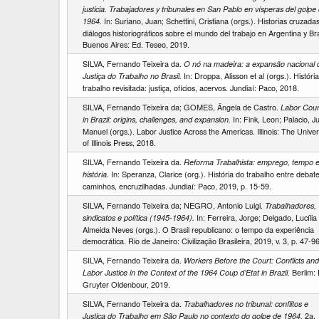
justicia. Trabajadores y tribunales en San Pablo en vísperas del golpe
In: Suriano, Juan; Schettini, Cristiana (orgs.). Historias cruzadas
1964.
diálogos historiográficos sobre el mundo del trabajo en Argentina y Bra
Buenos Aires: Ed. Teseo, 2019.
SILVA, Fernando Teixeira da.
O nó na madeira: a expansão nacional 
In: Droppa, Alisson et al (orgs.). Históri
Justiça do Trabalho no Brasil.
trabalho revisitada: justiça, ofícios, acervos. Jundiaí: Paco, 2018.
SILVA, Fernando Teixeira da; GOMES, Ângela de Castro.
Labor Cour
In: Fink, Leon; Palacio, J
in Brazil: origins, challenges, and expansion.
Manuel (orgs.). Labor Justice Across the Americas. Illinois: The Univer
of Illinois Press, 2018.
SILVA, Fernando Teixeira da.
Reforma Trabalhista: emprego, tempo 
In: Speranza, Clarice (org.). História do trabalho entre debate
história.
caminhos, encruzilhadas. Jundiaí: Paco, 2019, p. 15-59.
SILVA, Fernando Teixeira da; NEGRO, Antonio Luigi.
Trabalhadores,
In: Ferreira, Jorge; Delgado, Lucília
sindicatos e política (1945-1964).
Almeida Neves (orgs.). O Brasil republicano: o tempo da experiência
democrática. Rio de Janeiro: Civilização Brasileira, 2019, v. 3, p. 47-96
SILVA, Fernando Teixeira da.
Workers Before the Court: Conflicts and
Berlim:
Labor Justice in the Context of the 1964 Coup d’Etat in Brazil.
Gruyter Oldenbour, 2019.
SILVA, Fernando Teixeira da.
Trabalhadores no tribunal: conflitos e
2a.
Justiça do Trabalho em São Paulo no contexto do golpe de 1964.