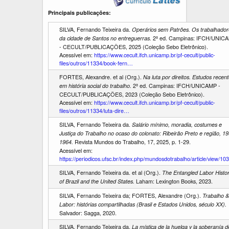
Principais publicações:
SILVA, Fernando Teixeira da.
Operários sem Patrões. Os trabalhador
2ª ed. Campinas: IFCH/UNIC
da cidade de Santos no entreguerras.
- CECULT/PUBLICAÇÕES, 2025 (Coleção Sebo Eletrônico).
Acessível em:
https://www.cecult.ifch.unicamp.br/pf-cecult/public-
files/outros/11334/book-fern…
FORTES, Alexandre. et al (Org.).
Na luta por direitos. Estudos recen
2ª ed. Campinas: IFCH/UNICAMP -
em história social do trabalho.
CECULT/PUBLICAÇÕES, 2023 (Coleção Sebo Eletrônico).
Acessível em:
https://www.cecult.ifch.unicamp.br/pf-cecult/public-
files/outros/11334/luta-dire…
SILVA, Fernando Teixeira da.
Salário mínimo, moradia, costumes e
Justiça do Trabalho no ocaso do colonato: Ribeirão Preto e região, 1
Revista Mundos do Trabalho, 17, 2025, p. 1-29.
1964.
Acessível em:
https://periodicos.ufsc.br/index.php/mundosdotrabalho/article/view/10
SILVA, Fernando Teixeira da. et al (Org.).
The Entangled Labor Histor
Laham: Lexington Books, 2023.
of Brazil and the United States.
SILVA, Fernando Teixeira da; FORTES, Alexandre (Org.).
Trabalho &
Labor: histórias compartilhadas (Brasil e Estados Unidos, século XX).
Salvador: Sagga, 2020.
SILVA, Fernando Teixeira da.
La mística de la huelga y la soberanía d