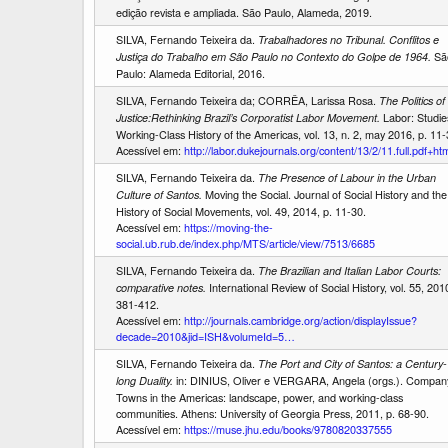
edição revista e ampliada. São Paulo, Alameda, 2019.
SILVA, Fernando Teixeira da.
Trabalhadores no Tribunal. Conflitos e
Sã
Justiça do Trabalho em São Paulo no Contexto do Golpe de 1964.
Paulo: Alameda Editorial, 2016.
SILVA, Fernando Teixeira da; CORRÊA, Larissa Rosa.
The Politics of
Labor: Studie
Justice:Rethinking Brazil’s Corporatist Labor Movement.
Working-Class History of the Americas, vol. 13, n. 2, may 2016, p. 11-
Acessível em:
http://labor.dukejournals.org/content/13/2/11.full.pdf+ht
SILVA, Fernando Teixeira da.
The Presence of Labour in the Urban
Moving the Social. Journal of Social History and the
Culture of Santos.
History of Social Movements, vol. 49, 2014, p. 11-30.
Acessível em:
https://moving-the-
social.ub.rub.de/index.php/MTS/article/view/7513/6685
SILVA, Fernando Teixeira da.
The Brazilian and Italian Labor Courts:
International Review of Social History, vol. 55, 2010
comparative notes.
381-412.
Acessível em:
http://journals.cambridge.org/action/displayIssue?
decade=2010&jid=ISH&volumeId=5…
SILVA, Fernando Teixeira da.
The Port and City of Santos: a Century-
in: DINIUS, Oliver e VERGARA, Angela (orgs.). Compan
long Duality.
Towns in the Americas: landscape, power, and working-class
communities. Athens: University of Georgia Press, 2011, p. 68-90.
Acessível em:
https://muse.jhu.edu/books/9780820337555