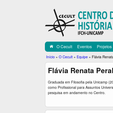
C
E
C
U
L
O Cecult
Eventos
Projetos
T
Você
Início
»
O Cecult
»
Equipe
»
Flávia Renat
está
Flávia Renata Pera
aqui
Graduada em Filosofia pela Unicamp (200
como Profissional para Assuntos Univer
pesquisa em andamento no Centro.