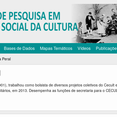
Pular
para
o
conteúdo
principal
Bases de Dados
Mapas Temáticos
Vídeos
Publicaçõe
a Peral
l
1), trabalhou como bolsista de diversos projetos coletivos do Cecult 
sitários, em 2013. Desempenha as funções de secretaria para o CECULT