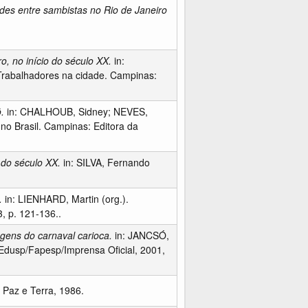
des entre sambistas no Rio de Janeiro
, no início do século XX.
in:
rabalhadores na cidade. Campinas:
.
in: CHALHOUB, Sidney; NEVES,
no Brasil. Campinas: Editora da
 do século XX.
in: SILVA, Fernando
.
in: LIENHARD, Martin (org.).
, p. 121-136..
magens do carnaval carioca.
in: JANCSÓ,
c/Edusp/Fapesp/Imprensa Oficial, 2001,
 Paz e Terra, 1986.