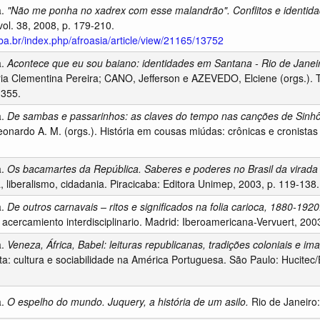
a.
"Não me ponha no xadrex com esse malandrão". Conflitos e identida
vol. 38, 2008, p. 179-210.
ufba.br/index.php/afroasia/article/view/21165/13752
a.
Acontece que eu sou baiano: identidades em Santana - Rio de Janeiro
Clementina Pereira; CANO, Jefferson e AZEVEDO, Elciene (orgs.). T
-355.
a.
De sambas e passarinhos: as claves do tempo nas canções de Sinhô
ardo A. M. (orgs.). História em cousas miúdas: crônicas e cronistas 
a.
Os bacamartes da República. Saberes e poderes no Brasil da virada
ca, liberalismo, cidadania. Piracicaba: Editora Unimep, 2003, p. 119-138.
a.
De outros carnavais – ritos e significados na folia carioca, 1880-1920
 acercamiento interdisciplinario. Madrid: Iberoamericana-Vervuert, 2003
a.
Veneza, África, Babel: leituras republicanas, tradições coloniais e i
sta: cultura e sociabilidade na América Portuguesa. São Paulo: Hucite
a.
O espelho do mundo. Juquery, a história de um asilo.
Rio de Janeiro: