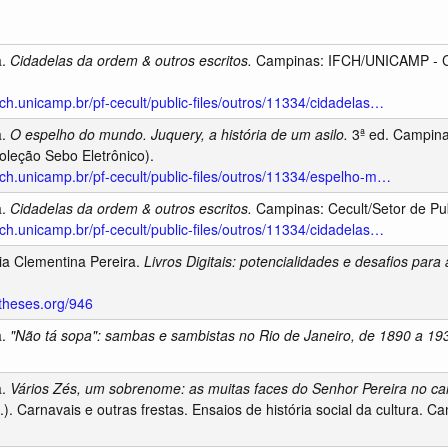
a.
Cidadelas da ordem & outros escritos.
Campinas: IFCH/UNICAMP -
ifch.unicamp.br/pf-cecult/public-files/outros/11334/cidadelas…
a.
O espelho do mundo. Juquery, a história de um asilo.
3ª ed. Campin
eção Sebo Eletrônico).
ifch.unicamp.br/pf-cecult/public-files/outros/11334/espelho-m…
a.
Cidadelas da ordem & outros escritos.
Campinas: Cecult/Setor de Pub
ifch.unicamp.br/pf-cecult/public-files/outros/11334/cidadelas…
ia Clementina Pereira.
Livros Digitais: potencialidades e desafios par
otheses.org/946
a.
"Não tá sopa": sambas e sambistas no Rio de Janeiro, de 1890 a 19
a.
Vários Zés, um sobrenome: as muitas faces do Senhor Pereira no car
. Carnavais e outras frestas. Ensaios de história social da cultura. C