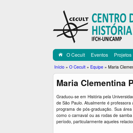
C
E
C
U
L
O Cecult
Eventos
Projetos
T
Você
Início
»
O Cecult
»
Equipe
»
Maria Clemen
está
Maria Clementina 
aqui
Graduou-se em História pela Universidad
de São Paulo. Atualmente é professora
programa de pós-graduação. Sua área de
como o carnaval ou as rodas de samba n
período, particularmente aqueles relaci