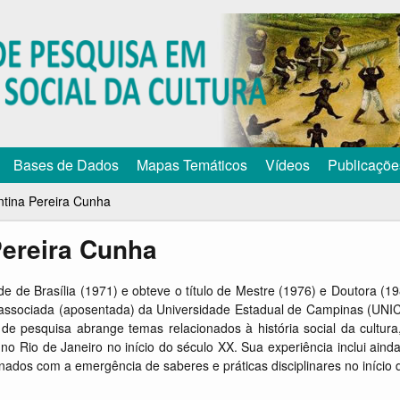
Pular
para
o
conteúdo
principal
Bases de Dados
Mapas Temáticos
Vídeos
Publicaçõe
tina Pereira Cunha
Pereira Cunha
e de Brasília (1971) e obteve o título de Mestre (1976) e Doutora (19
 associada (aposentada) da Universidade Estadual de Campinas (UNI
 pesquisa abrange temas relacionados à história social da cultura
o Rio de Janeiro no início do século XX. Sua experiência inclui aind
onados com a emergência de saberes e práticas disciplinares no início 