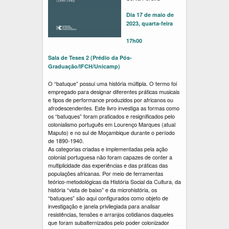
Dia 17 de maio de
2023, quarta-feira
17h00
Sala de Teses 2 (Prédio da Pós-
Graduação/IFCH/Unicamp)
O “batuque” possui uma história múltipla. O termo foi
empregado para designar diferentes práticas musicais
e tipos de performance produzidos por africanos ou
afrodescendentes. Este livro investiga as formas como
os “batuques” foram praticados e resignificados pelo
colonialismo português em Lourenço Marques (atual
Maputo) e no sul de Moçambique durante o período
de 1890-1940.
As categorias criadas e implementadas pela ação
colonial portuguesa não foram capazes de conter a
multiplicidade das experiências e das práticas das
populações africanas. Por meio de ferramentas
teórico-metodológicas da História Social da Cultura, da
história “vista de baixo” e da microhistória, os
“batuques” são aqui configurados como objeto de
investigação e janela privilegiada para analisar
resistências, tensões e arranjos cotidianos daqueles
que foram subalternizados pelo poder colonizador