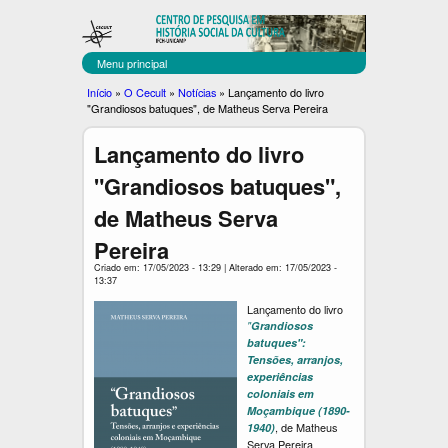
C
Pular
para
E
o
Menu principal
C
conteúdo
Você
Início
»
O Cecult
»
Notícias
»
Lançamento do livro
principal
"Grandiosos batuques", de Matheus Serva Pereira
U
está
aqui
L
Lançamento do livro
T
"Grandiosos batuques",
de Matheus Serva
Pereira
Criado em: 17/05/2023 - 13:29 | Alterado em: 17/05/2023 -
13:37
Lançamento do livro
"
Grandiosos
batuques":
Tensões, arranjos,
experiências
coloniais em
Moçambique (1890-
, de Matheus
1940)
Serva Pereira