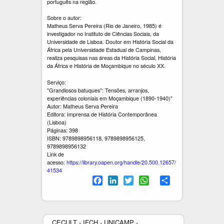
português na região.
Sobre o autor:
Matheus Serva Pereira (Rio de Janeiro, 1985) é
investigador no Instituto de Ciências Sociais, da
Universidade de Lisboa. Doutor em História Social da
África pela Universidade Estadual de Campinas,
realiza pesquisas nas áreas da História Social, História
da África e História de Moçambique no século XX.
Serviço:
"Grandiosos batuques": Tensões, arranjos,
experiências coloniais em Moçambique (1890-1940)"
Autor: Matheus Serva Pereira
Editora: Imprensa de História Contemporânea
(Lisboa)
Páginas: 398
ISBN: 9789898956118, 9789898956125,
9789898956132
Link de
acesso:
https://library.oapen.org/handle/20.500.12657/
41534
F
L
T
W
S
a
i
w
h
h
c
n
i
a
a
e
k
t
t
r
b
e
t
s
e
CECULT - IFCH - UNICAMP -