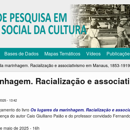
Pular
para
o
conteúdo
principal
Bases de Dados
Mapas Temáticos
Vídeos
Publicaçõe
da marinhagem. Racialização e associativismo em Manaus, 1853-1919
inhagem. Racialização e associa
2025 - 13:42
amento do livro
Os lugares da marinhagem. Racialização e assoc
ença do autor Caio Giulliano Paião e do professor convidado Fernando 
e maio de 2025 - 16h