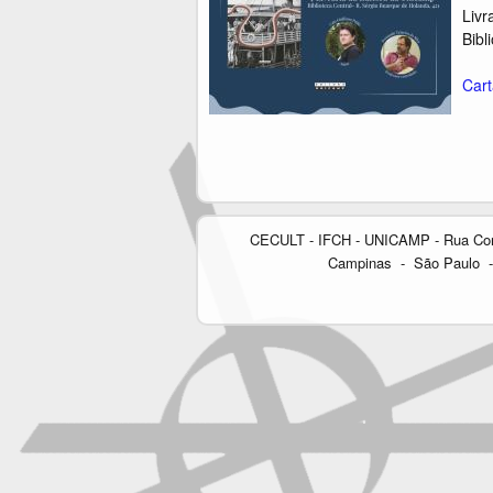
Livr
Bibl
Cart
CECULT - IFCH - UNICAMP - Rua Cora C
Campinas - São Paulo - 