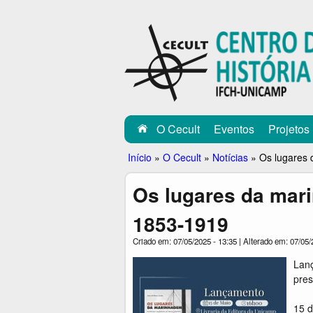
C
E
C
U
L
O Cecult
Eventos
Projetos
T
Você
Início
»
O Cecult
»
Notícias
»
Os lugares 
está
Os lugares da mar
aqui
1853-1919
Criado em: 07/05/2025 - 13:35 | Alterado em: 07/05/
Lanç
pres
15 d