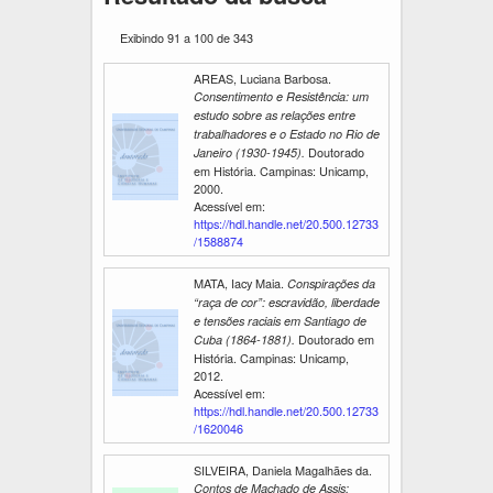
Exibindo 91 a 100 de 343
AREAS, Luciana Barbosa.
Consentimento e Resistência: um
estudo sobre as relações entre
trabalhadores e o Estado no Rio de
Doutorado
Janeiro (1930-1945).
em História. Campinas: Unicamp,
2000.
Acessível em:
https://hdl.handle.net/20.500.12733
/1588874
MATA, Iacy Maia.
Conspirações da
“raça de cor”: escravidão, liberdade
e tensões raciais em Santiago de
Doutorado em
Cuba (1864-1881).
História. Campinas: Unicamp,
2012.
Acessível em:
https://hdl.handle.net/20.500.12733
/1620046
SILVEIRA, Daniela Magalhães da.
Contos de Machado de Assis: