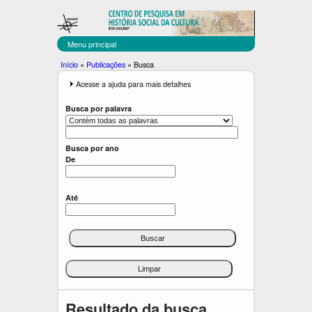
C
Pular
para
E
o
Menu principal
C
conteúdo
Você
Início
»
Publicações
»
Busca
principal
U
está
E
Acesse a ajuda para mais detalhes
x
aqui
L
i
Busca por palavra
b
T
i
r
Busca por ano
De
Até
Resultado da busca