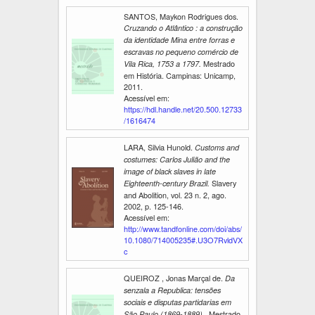
SANTOS, Maykon Rodrigues dos.
Cruzando o Atlântico : a construção
da identidade Mina entre forras e
escravas no pequeno comércio de
Mestrado
Vila Rica, 1753 a 1797.
em História. Campinas: Unicamp,
2011.
Acessível em:
https://hdl.handle.net/20.500.12733
/1616474
LARA, Silvia Hunold.
Customs and
costumes: Carlos Julião and the
image of black slaves in late
Slavery
Eighteenth-century Brazil.
and Abolition, vol. 23 n. 2, ago.
2002, p. 125-146.
Acessível em:
http://www.tandfonline.com/doi/abs/
10.1080/714005235#.U3O7RvldVX
c
QUEIROZ , Jonas Marçal de.
Da
senzala a Republica: tensões
sociais e disputas partidarias em
Mestrado
São Paulo (1869-1889) .