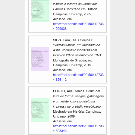
leituras e leitores do Jornal das
Mestrado em História.
Familias.
Campinas: Unicamp, 2005.
Acessível em:
https://hdl.handle.net/20.500.12733
/1599036
SILVA, Laila Thaís Correa e.
‘Cousas futuras’ em Machado de
Assis: conflitos e incertezas em
torno de 28 de setembro de 1871.
Monografia de Graduação.
Campinas: Unicamp, 2015.
Acessível em:
https://hdl.handle.net/20.500.12733
/1626112
PORTO, Ana Gomes.
Crime em
letra de forma: sangue, gatunagem
e um misterioso esqueleto na
imprensa do preludio republicano .
Mestrado em História. Campinas:
Unicamp, 2009.
Acessível em:
https://hdl.handle.net/20.500.12733
/1593343