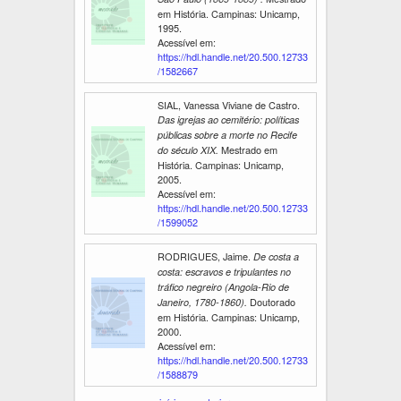
em História. Campinas: Unicamp,
1995.
Acessível em:
https://hdl.handle.net/20.500.12733
/1582667
SIAL, Vanessa Viviane de Castro.
Das igrejas ao cemitério: políticas
públicas sobre a morte no Recife
Mestrado em
do século XIX.
História. Campinas: Unicamp,
2005.
Acessível em:
https://hdl.handle.net/20.500.12733
/1599052
RODRIGUES, Jaime.
De costa a
costa: escravos e tripulantes no
tráfico negreiro (Angola-Rio de
Doutorado
Janeiro, 1780-1860).
em História. Campinas: Unicamp,
2000.
Acessível em:
https://hdl.handle.net/20.500.12733
/1588879