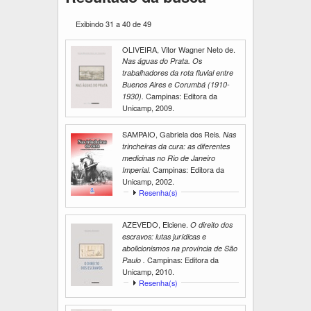
Exibindo 31 a 40 de 49
OLIVEIRA, Vitor Wagner Neto de.
Nas águas do Prata. Os
trabalhadores da rota fluvial entre
Buenos Aires e Corumbá (1910-
Campinas: Editora da
1930).
Unicamp, 2009.
SAMPAIO, Gabriela dos Reis.
Nas
trincheiras da cura: as diferentes
medicinas no Rio de Janeiro
Campinas: Editora da
Imperial.
Unicamp, 2002.
E
Resenha(s)
x
i
AZEVEDO, Elciene.
O direito dos
b
escravos: lutas jurídicas e
i
r
abolicionismos na província de São
Campinas: Editora da
Paulo .
Unicamp, 2010.
E
Resenha(s)
x
i