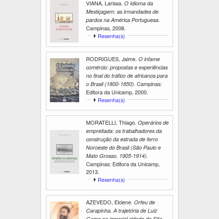
VIANA, Larissa.
b
O Idioma da
i
Mestiçagem: as irmandades de
r
pardos na América Portuguesa.
Campinas, 2008.
E
Resenha(s)
x
i
RODRIGUES, Jaime.
b
O infame
i
comércio: propostas e experiências
r
no final do tráfico de africanos para
Campinas:
o Brasil (1800-1850).
Editora da Unicamp, 2000.
E
Resenha(s)
x
i
MORATELLI, Thiago.
Operários de
b
empreitada: os trabalhadores da
i
r
construção da estrada de ferro
Noroeste do Brasil (São Paulo e
Mato Grosso, 1905-1914).
Campinas: Editora da Unicamp,
2013.
E
Resenha(s)
x
i
AZEVEDO, Elciene.
Orfeu de
b
Carapinha. A trajetória de Luiz
i
r
Gama na imperial cidade de São