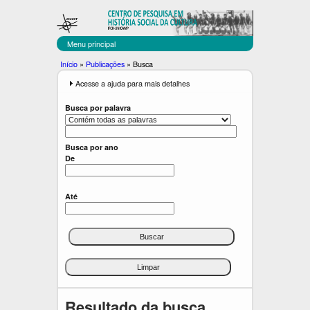
C
Pular
para
E
o
Menu principal
C
conteúdo
Você
Início
»
Publicações
»
Busca
principal
U
está
E
Acesse a ajuda para mais detalhes
x
aqui
L
i
Busca por palavra
b
T
i
r
Busca por ano
De
Até
Resultado da busca