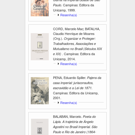
Campinas: Editora da
Paulo.
Unicamp, 1999.
E
Resenha(s)
x
i
CORD, Marcelo Mac; BATALHA,
b
Claudio Henrique de Moares
i
(Org.).
Organizar e Proteger:
r
Trabalhadores, Associações e
Mutualismo no Brasil (Séculos XIX
Campinas: Editora da
e XX) .
Unicamp, 2014.
E
Resenha(s)
x
i
PENA, Eduardo Spiller.
Pajens da
b
casa imperial: jurisconsultos,
i
r
escravidão e a Lei de 1871.
Campinas: Editora da Unicamp,
2001.
E
Resenha(s)
x
i
BALABAN, Marcelo.
Poeta do
b
Lápis. A trajetória de Ângelo
i
r
Agostini no Brasil Imperial. São
Paulo e Rio de Janeiro (1864-