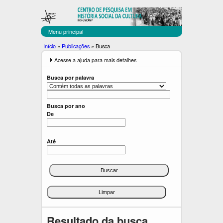
C
Pular
para
E
o
Menu principal
C
conteúdo
Você
Início
»
Publicações
»
Busca
principal
U
está
E
Acesse a ajuda para mais detalhes
x
aqui
L
i
Busca por palavra
b
T
i
r
Busca por ano
De
Até
Resultado da busca