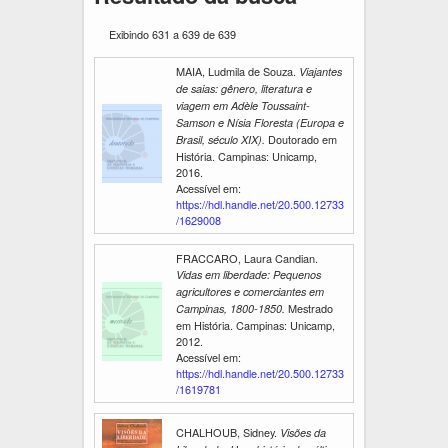
Exibindo 631 a 639 de 639
MAIA, Ludmila de Souza.
Viajantes
de saias: gênero, literatura e
viagem em Adèle Toussaint-
Samson e Nísia Floresta (Europa e
Doutorado em
Brasil, século XIX).
História. Campinas: Unicamp,
2016.
Acessível em:
https://hdl.handle.net/20.500.12733
/1629008
FRACCARO, Laura Candian.
Vidas em liberdade: Pequenos
agricultores e comerciantes em
Mestrado
Campinas, 1800-1850.
em História. Campinas: Unicamp,
2012.
Acessível em:
https://hdl.handle.net/20.500.12733
/1619781
CHALHOUB, Sidney.
Visões da