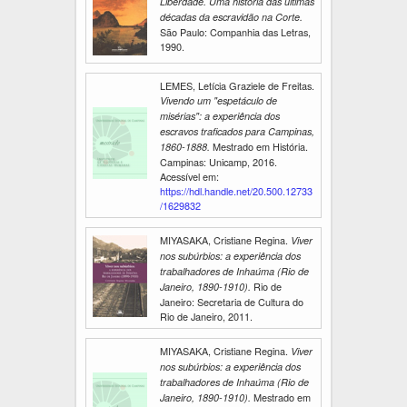
Liberdade. Uma história das últimas
décadas da escravidão na Corte.
São Paulo: Companhia das Letras,
1990.
LEMES, Letícia Graziele de Freitas.
Vivendo um "espetáculo de
misérias": a experiência dos
escravos traficados para Campinas,
Mestrado em História.
1860-1888.
Campinas: Unicamp, 2016.
Acessível em:
https://hdl.handle.net/20.500.12733
/1629832
MIYASAKA, Cristiane Regina.
Viver
nos subúrbios: a experiência dos
trabalhadores de Inhaúma (Rio de
Rio de
Janeiro, 1890-1910).
Janeiro: Secretaria de Cultura do
Rio de Janeiro, 2011.
MIYASAKA, Cristiane Regina.
Viver
nos subúrbios: a experiência dos
trabalhadores de Inhaúma (Rio de
Mestrado em
Janeiro, 1890-1910).