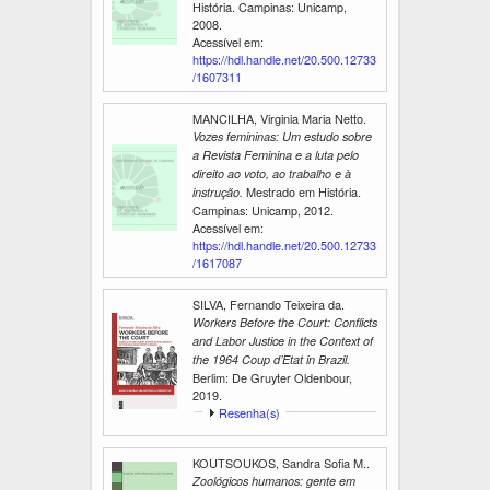
História. Campinas: Unicamp,
2008.
Acessível em:
https://hdl.handle.net/20.500.12733
/1607311
MANCILHA, Virginia Maria Netto.
Vozes femininas: Um estudo sobre
a Revista Feminina e a luta pelo
direito ao voto, ao trabalho e à
Mestrado em História.
instrução.
Campinas: Unicamp, 2012.
Acessível em:
https://hdl.handle.net/20.500.12733
/1617087
SILVA, Fernando Teixeira da.
Workers Before the Court: Conflicts
and Labor Justice in the Context of
the 1964 Coup d’Etat in Brazil.
Berlim: De Gruyter Oldenbour,
2019.
E
Resenha(s)
x
i
KOUTSOUKOS, Sandra Sofia M..
b
Zoológicos humanos: gente em
i