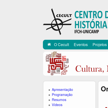
C
E
C
U
L
O Cecult
Eventos
Projetos
T
O
Apresentação
Programação
Resumos
Vídeos