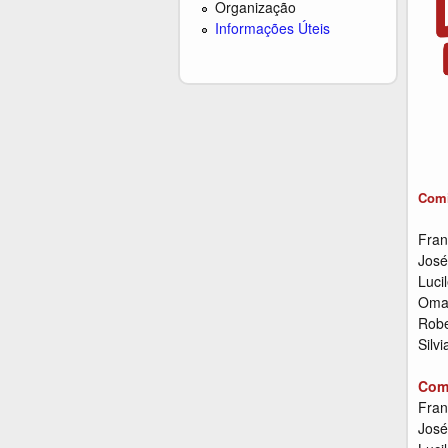
Organização
Informações Úteis
Comi
Fran
José
Luci
Omar
Robe
Silv
Com
Fran
José