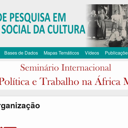
Pular
para
o
conteúdo
principal
Bases de Dados
Mapas Temáticos
Vídeos
Publicaçõe
rganização