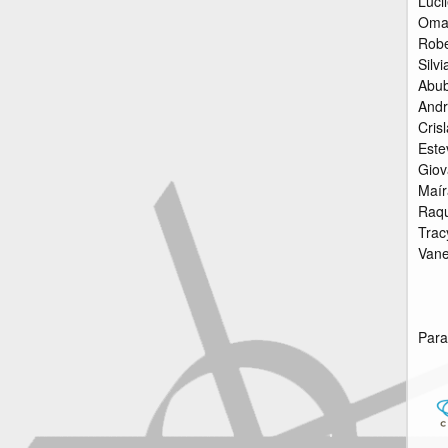
Luci
Omar
Robe
Silv
Abub
Andr
Cris
Este
Giov
Maír
Raqu
Trac
Vane
Para