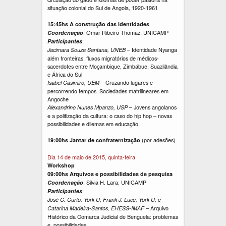
situação colonial do Sul de Angola, 1920-1961
15:45hs A construção das identidades
: Omar Ribeiro Thomaz, UNICAMP
Coordenação
:
Participantes
– Identidade Nyanga
Jacimara Souza Santana, UNEB
além fronteiras: fluxos migratórios de médicos-
sacerdotes entre Moçambique, Zimbábue, Suazilândia
e África do Sul
– Cruzando lugares e
Isabel Casimiro, UEM
percorrendo tempos. Sociedades matrilineares em
Angoche
– Jovens angolanos
Alexandrino Nunes Mpanzo, USP
e a politização da cultura: o caso do hip hop – novas
possibilidades e dilemas em educação.
(por adesões)
19:00hs Jantar de confraternização
Dia 14 de maio de 2015, quinta-feira
Workshop
09:00hs Arquivos e possibilidades de pesquisa
: Silvia H. Lara, UNICAMP
Coordenação
:
Participantes
José C. Curto, York U; Frank J. Luce, York U; e
– Arquivo
Catarina Madeira-Santos, EHESS-IMAF
Histórico da Comarca Judicial de Benguela: problemas
e possibilidades