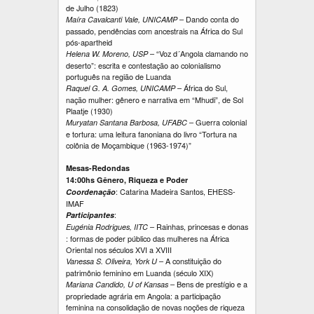
de Julho (1823)
– Dando conta do
Maíra Cavalcanti Vale, UNICAMP
passado, pendências com ancestrais na África do Sul
pós-apartheid
– “Voz d´Angola clamando no
Helena W. Moreno, USP
deserto”: escrita e contestação ao colonialismo
português na região de Luanda
– África do Sul,
Raquel G. A. Gomes, UNICAMP
nação mulher: gênero e narrativa em “Mhudi”, de Sol
Plaatje (1930)
– Guerra colonial
Muryatan Santana Barbosa, UFABC
e tortura: uma leitura fanoniana do livro “Tortura na
colônia de Moçambique (1963-1974)”
Mesas-Redondas
14:00hs Gênero, Riqueza e Poder
: Catarina Madeira Santos, EHESS-
Coordenação
IMAF
:
Participantes
– Rainhas, princesas e donas
Eugénia Rodrigues, IITC
: formas de poder público das mulheres na África
Oriental nos séculos XVI a XVIII
– A constituição do
Vanessa S. Oliveira, York U
patrimônio feminino em Luanda (século XIX)
– Bens de prestígio e a
Mariana Candido, U of Kansas
propriedade agrária em Angola: a participação
feminina na consolidação de novas noções de riqueza