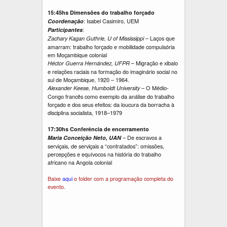
15:45hs Dimensões do trabalho forçado
: Isabel Casimiro, UEM
Coordenação
:
Participantes
– Laços que
Zachary Kagan Guthrie, U of Mississippi
amarram: trabalho forçado e mobilidade compulsória
em Moçambique colonial
– Migração e xibalo
Héctor Guerra Hernández, UFPR
e relações raciais na formação do imaginário social no
sul de Moçambique, 1920 – 1964.
– O Médio-
Alexander Keese, Humboldt University
Congo francês como exemplo da análise do trabalho
forçado e dos seus efeitos: da loucura da borracha à
disciplina socialista, 1918–1979
17:30hs Conferência de encerramento
– De escravos a
Maria Conceição Neto, UAN
serviçais, de serviçais a “contratados”: omissões,
percepções e equívocos na história do trabalho
africano na Angola colonial
Baixe
aqui
o folder com a programação completa do
evento.