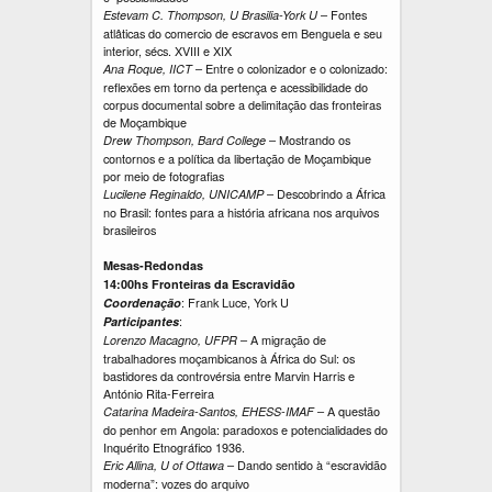
– Fontes
Estevam C. Thompson, U Brasilia-York U
atlâticas do comercio de escravos em Benguela e seu
interior, sécs. XVIII e XIX
– Entre o colonizador e o colonizado:
Ana Roque, IICT
reflexões em torno da pertença e acessibilidade do
corpus documental sobre a delimitação das fronteiras
de Moçambique
– Mostrando os
Drew Thompson, Bard College
contornos e a política da libertação de Moçambique
por meio de fotografias
– Descobrindo a África
Lucilene Reginaldo, UNICAMP
no Brasil: fontes para a história africana nos arquivos
brasileiros
Mesas-Redondas
14:00hs Fronteiras da Escravidão
: Frank Luce, York U
Coordenação
:
Participantes
– A migração de
Lorenzo Macagno, UFPR
trabalhadores moçambicanos à África do Sul: os
bastidores da controvérsia entre Marvin Harris e
António Rita-Ferreira
– A questão
Catarina Madeira-Santos, EHESS-IMAF
do penhor em Angola: paradoxos e potencialidades do
Inquérito Etnográfico 1936.
– Dando sentido à “escravidão
Eric Allina, U of Ottawa
moderna”: vozes do arquivo