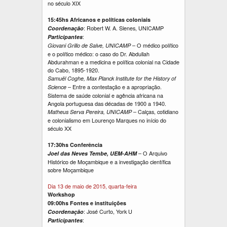
no século XIX
15:45hs Africanos e políticas coloniais
: Robert W. A. Slenes, UNICAMP
Coordenação
:
Participantes
– O médico político
Giovani Grillo de Salve, UNICAMP
e o político médico: o caso do Dr. Abdullah
Abdurahman e a medicina e política colonial na Cidade
do Cabo, 1895-1920.
Samuël Coghe, Max Planck Institute for the History of
– Entre a contestação e a apropriação.
Science
Sistema de saúde colonial e agência africana na
Angola portuguesa das décadas de 1900 a 1940.
– Calças, cotidiano
Matheus Serva Pereira, UNICAMP
e colonialismo em Lourenço Marques no início do
século XX
17:30hs Conferência
– O Arquivo
Joel das Neves Tembe, UEM-AHM
Histórico de Moçambique e a investigação científica
sobre Moçambique
Dia 13 de maio de 2015, quarta-feira
Workshop
09:00hs Fontes e instituições
: José Curto, York U
Coordenação
:
Participantes