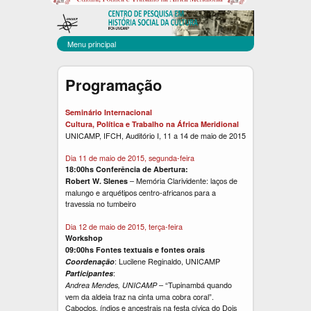
C
Pular
para
E
o
Menu principal
C
conteúdo
principal
U
Programação
L
Seminário Internacional
T
Cultura, Política e Trabalho na África Meridional
UNICAMP, IFCH, Auditório I, 11 a 14 de maio de 2015
Dia 11 de maio de 2015, segunda-feira
18:00hs Conferência de Abertura:
– Memória Clarividente: laços de
Robert W. Slenes
malungo e arquétipos centro-africanos para a
travessia no tumbeiro
Dia 12 de maio de 2015, terça-feira
Workshop
09:00hs Fontes textuais e fontes orais
: Lucilene Reginaldo, UNICAMP
Coordenação
:
Participantes
– “Tupinambá quando
Andrea Mendes, UNICAMP
vem da aldeia traz na cinta uma cobra coral”.
Caboclos, índios e ancestrais na festa cívica do Dois