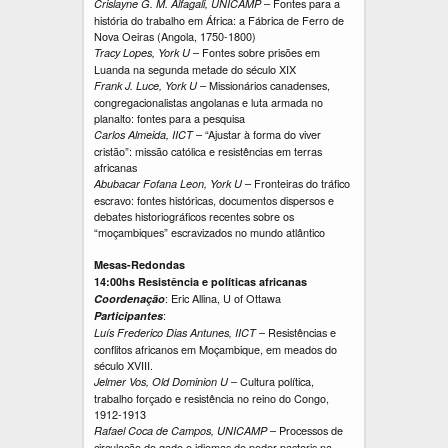
– Fontes para a
Crislayne G. M. Alfagali, UNICAMP
história do trabalho em África: a Fábrica de Ferro de
Nova Oeiras (Angola, 1750-1800)
– Fontes sobre prisões em
Tracy Lopes, York U
Luanda na segunda metade do século XIX
– Missionários canadenses,
Frank J. Luce, York U
congregacionalistas angolanas e luta armada no
planalto: fontes para a pesquisa
– “Ajustar à forma do viver
Carlos Almeida, IICT
cristão”: missão católica e resistências em terras
africanas
– Fronteiras do tráfico
Abubacar Fofana Leon, York U
escravo: fontes históricas, documentos dispersos e
debates historiográficos recentes sobre os
“moçambiques” escravizados no mundo atlântico
Mesas-Redondas
14:00hs Resistência e políticas africanas
: Eric Allina, U of Ottawa
Coordenação
:
Participantes
– Resistências e
Luís Frederico Dias Antunes, IICT
conflitos africanos em Moçambique, em meados do
século XVIII.
– Cultura política,
Jelmer Vos, Old Dominion U
trabalho forçado e resistência no reino do Congo,
1912-1913
– Processos de
Rafael Coca de Campos, UNICAMP
circulação do gado e idiomas de poder pastoris na