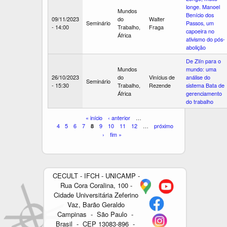
longe. Manoel
Mundos
Benício dos
09/11/2023
do
Walter
Seminário
Passos, um
- 14:00
Trabalho,
Fraga
capoeira no
África
ativismo do pós-
abolição
De Zlín para o
Mundos
mundo: uma
26/10/2023
do
Vinícius de
análise do
Seminário
- 15:30
Trabalho,
Rezende
sistema Bata de
África
gerenciamento
do trabalho
P
« início
‹ anterior
…
4
5
6
7
9
10
11
12
…
próximo
8
á
›
fim »
g
i
n
CECULT - IFCH - UNICAMP -
a
Rua Cora Coralina, 100 -
s
Cidade Universitária Zeferino
Vaz, Barão Geraldo
Campinas - São Paulo -
Brasil - CEP 13083-896 -