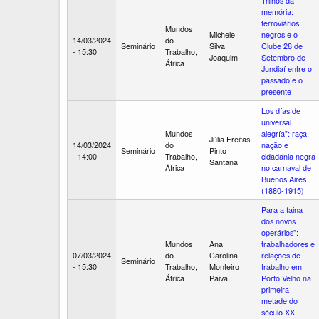
Trilhos da
memória:
ferroviários
Mundos
Michele
negros e o
14/03/2024
do
Seminário
Silva
Clube 28 de
- 15:30
Trabalho,
Joaquim
Setembro de
África
Jundiaí entre o
passado e o
presente
Los días de
universal
Mundos
alegría”: raça,
Júlia Freitas
14/03/2024
do
nação e
Seminário
Pinto
- 14:00
Trabalho,
cidadania negra
Santana
África
no carnaval de
Buenos Aires
(1880-1915)
Para a faina
dos novos
operários":
Mundos
Ana
trabalhadores e
07/03/2024
do
Carolina
relações de
Seminário
- 15:30
Trabalho,
Monteiro
trabalho em
África
Paiva
Porto Velho na
primeira
metade do
século XX