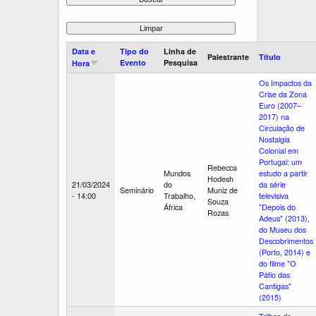
Data e
Tipo do
Linha de
Palestrante
Título
Evento
Pesquisa
Hora
Os Impactos da
Crise da Zona
Euro (2007–
2017) na
Circulação de
Nostalgia
Colonial em
Portugal: um
Rebecca
Mundos
estudo a partir
Hodesh
21/03/2024
do
da série
Seminário
Muniz de
- 14:00
Trabalho,
televisiva
Souza
África
"Depois do
Rozas
Adeus" (2013),
do Museu dos
Descobrimentos
(Porto, 2014) e
do filme "O
Pátio das
Cantigas"
(2015)