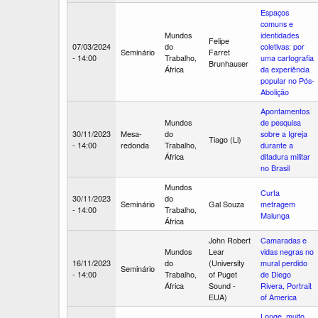
Espaços
comuns e
Mundos
identidades
Felipe
07/03/2024
do
coletivas: por
Seminário
Farret
- 14:00
Trabalho,
uma cartografia
Brunhauser
África
da experiência
popular no Pós-
Abolição
Apontamentos
Mundos
de pesquisa
30/11/2023
Mesa-
do
sobre a Igreja
Tiago (Li)
- 14:00
redonda
Trabalho,
durante a
África
ditadura militar
no Brasil
Mundos
Curta
30/11/2023
do
Seminário
Gal Souza
metragem
- 14:00
Trabalho,
Malunga
África
John Robert
Camaradas e
Mundos
Lear
vidas negras no
16/11/2023
do
(University
mural perdido
Seminário
- 14:00
Trabalho,
of Puget
de Diego
África
Sound -
Rivera, Portrait
EUA)
of America
Longe, muito