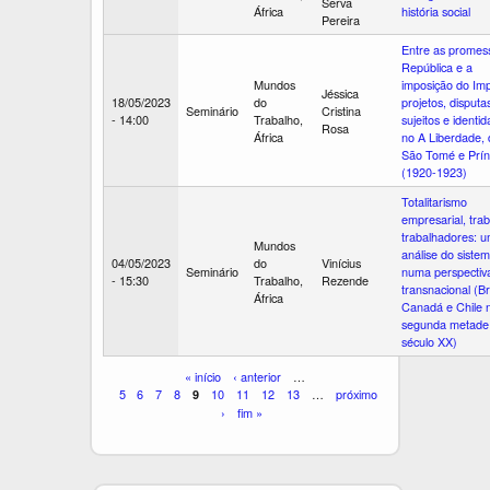
Serva
África
história social
Pereira
Entre as promes
República e a
Mundos
imposição do Imp
Jéssica
18/05/2023
do
projetos, disputa
Seminário
Cristina
- 14:00
Trabalho,
sujeitos e identi
Rosa
África
no A Liberdade, 
São Tomé e Prín
(1920-1923)
Totalitarismo
empresarial, tra
trabalhadores: 
Mundos
análise do siste
04/05/2023
do
Vinícius
Seminário
numa perspectiv
- 15:30
Trabalho,
Rezende
transnacional (Bra
África
Canadá e Chile 
segunda metade
século XX)
P
« início
‹ anterior
…
5
6
7
8
10
11
12
13
…
próximo
9
á
›
fim »
g
i
n