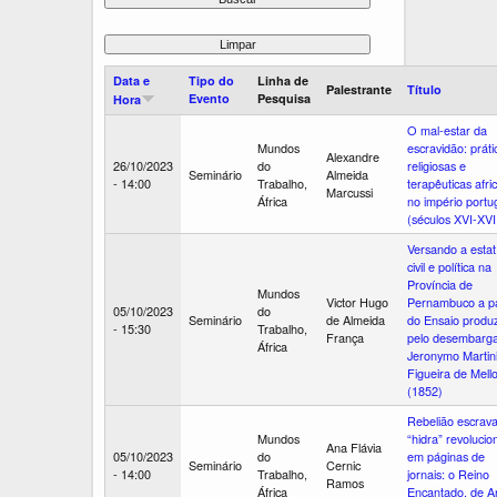
Data e
Tipo do
Linha de
Palestrante
Título
Evento
Pesquisa
Hora
O mal-estar da
Mundos
escravidão: práti
Alexandre
26/10/2023
do
religiosas e
Seminário
Almeida
- 14:00
Trabalho,
terapêuticas afri
Marcussi
África
no império portu
(séculos XVI-XVII
Versando a estatí
civil e política na
Província de
Mundos
Victor Hugo
Pernambuco a pa
05/10/2023
do
Seminário
de Almeida
do Ensaio produ
- 15:30
Trabalho,
França
pelo desembarg
África
Jeronymo Martin
Figueira de Mell
(1852)
Rebelião escrava
Mundos
“hidra” revolucio
Ana Flávia
05/10/2023
do
em páginas de
Seminário
Cernic
- 14:00
Trabalho,
jornais: o Reino
Ramos
África
Encantado, de A