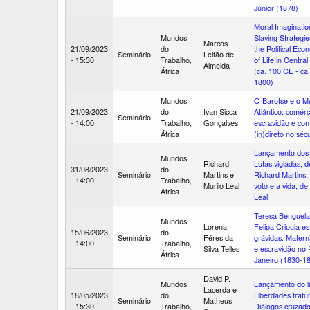
Júnior (1878)
Moral Imaginatio
Mundos
Slaving Strategie
Marcos
21/09/2023
do
the Political Eco
Seminário
Leitão de
- 15:30
Trabalho,
of Life in Central
Almeida
África
(ca. 100 CE - ca.
1800)
Mundos
O Barotse e o 
21/09/2023
do
Ivan Sicca
Atlântico: comérc
Seminário
- 14:00
Trabalho,
Gonçalves
escravidão e con
África
(in)direto no séc
Lançamento dos l
Mundos
Richard
Lutas vigiadas, d
31/08/2023
do
Seminário
Martins e
Richard Martins,
- 14:00
Trabalho,
Murilo Leal
voto e a vida, de
África
Leal
Teresa Benguela
Mundos
Lorena
Felipa Crioula e
15/06/2023
do
Seminário
Féres da
grávidas. Matern
- 14:00
Trabalho,
Silva Telles
e escravidão no 
África
Janeiro (1830-1
David P.
Mundos
Lançamento do li
Lacerda e
18/05/2023
do
Liberdades fratu
Seminário
Matheus
- 15:30
Trabalho,
Diálogos cruzad