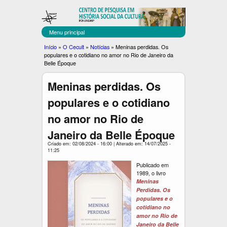
C
Pular
para
E
o
Menu principal
C
conteúdo
Você
Início
»
O Cecult
»
Notícias
»
Meninas perdidas. Os
principal
populares e o cotidiano no amor no Rio de Janeiro da
U
está
Belle Époque
aqui
L
Meninas perdidas. Os
T
populares e o cotidiano
no amor no Rio de
Janeiro da Belle Époque
Criado em: 02/08/2024 - 16:00 | Alterado em: 14/07/2025 -
11:25
Publicado em
1989, o livro
Meninas
Perdidas. Os
populares e o
cotidiano no
amor no Rio de
Janeiro da Belle