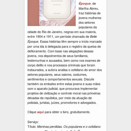
, de
Époque
Martha Abreu,
traz histórias de
jovens mulheres
dos setores
populares da
cidade do Rio de Janeiro, negras em sua maioria,
entre 1904 e 1911, um período chamado de
Belle
. Essas histórias têm sempre o início marcado
Époque
por uma ida à delegacia para o registro da queixa de
defloramento. Com base nas alegações dessas
jovens, nos depoimentos de seus familiares,
testemunhas e acusados, bem como nos exames de
corpo delito e nos processos criminais que foram
instaurados, a autora analisa o cotidiano do amor dos
setores populares, seus valores, costumes,
sentimentos e comportamentos sexuais. Discute
também os embates entre estas jovens e suas mães
com o aparato judicial, que procurava implementar
projetos de civilização e controle moral nas primeiras
décadas da república, por meio da atuação de
policiais, juristas, juízes, promotores e advogados.
Clique
para obter o livro, gratuitamente.
aqui
Serviço:
Título:
Meninas perdidas. Os populares e o cotidiano