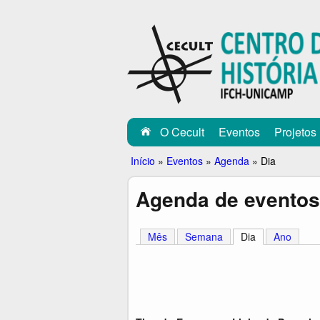
C
E
C
U
L
O Cecult
Eventos
Projetos
T
Você
Início
»
Eventos
»
Agenda
»
Dia
está
Agenda de eventos
aqui
Mês
Semana
Dia
(aba ativa)
Ano