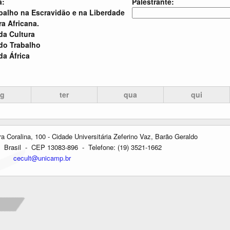
a:
Palestrante:
alho na Escravidão e na Liberdade
ra Africana.
 da Cultura
 do Trabalho
da África
eg
ter
qua
qui
oralina, 100 - Cidade Universitária Zeferino Vaz, Barão Geraldo
Brasil - CEP 13083-896 - Telefone: (19) 3521-1662
cecult@unicamp.br