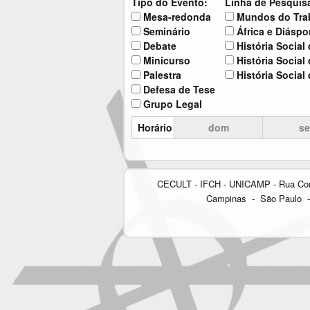
Tipo do Evento:
Linha de Pesquis
Mesa-redonda
Mundos do Trab
Seminário
África e Diáspo
Debate
História Social
Minicurso
História Social
Palestra
História Social 
Defesa de Tese
Grupo Legal
Horário
dom
s
CECULT - IFCH - UNICAMP - Rua Cora C
Campinas - São Paulo - 