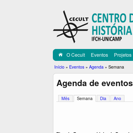
C
E
C
U
L
O Cecult
Eventos
Projetos
T
Você
Início
»
Eventos
»
Agenda
»
Semana
está
Agenda de eventos
aqui
Mês
Semana
(aba ativa)
Dia
Ano