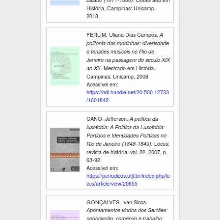
História. Campinas: Unicamp,
2018.
FERLIM, Uliana Dias Campos.
A
polifonia das modinhas: diverisdade
e tensões musicais no Rio de
Janeiro na passagem do seculo XIX
Mestrado em História.
ao XX.
Campinas: Unicamp, 2006.
Acessível em:
https://hdl.handle.net/20.500.12733
/1601842
CANO, Jefferson.
A política da
lusofobia: A Política da Lusofobia:
Partidos e Identidades Políticas no
Lócus:
Rio de Janeiro (1848-1849).
revista de história, vol. 22, 2007, p.
63-92.
Acessível em:
https://periodicos.ufjf.br/index.php/lo
cus/article/view/20655
GONÇALVES, Ivan Sicca.
Apontamentos vindos dos Sertões:
negociação, comércio e trabalho