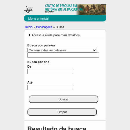
C
Pular
para
E
o
Menu principal
C
conteúdo
Você
Início
»
Publicações
»
Busca
principal
U
está
E
Acesse a ajuda para mais detalhes
x
aqui
L
i
Busca por palavra
b
T
i
r
Busca por ano
De
Até
Resultado da busca