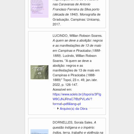
nas Caravanas de Antonio
Francisco Ferreira da Silva porto
Monografia de
(década de 1840).
Graduação. Campinas: Unicamp,
2017.
LUCINDO, Willian Robson Soares.
A quem se deve a abolição: negros
e as manifestações de 13 de maio
em Campinas e Piracicaba (1888-
Lucindo, Willian Robson
1889).
Soares. "A quem se deve a
abolição: negros e as
manifestações de 13 de maio em
Campinas e Piracicaba (1888-
1889)" Topoi, 23 n. 49, jan./abr.
2022, p. 126-147.
Acessível em:
https://www.scielo.br/j/topoi/a/3Ffg
W9CJNJRhsC7fBzPVLxN/?
format=pdf&lang=pt
E
Arquivo(s) da Obra
x
i
DORNELLES, Soraia Sales.
A
b
questão indígena e o império:
i
r
índios, terra, trabalho e violência na