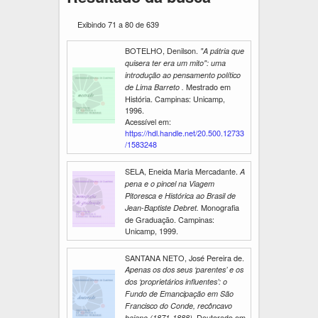
Exibindo 71 a 80 de 639
BOTELHO, Denilson.
"A pátria que
quisera ter era um mito": uma
introdução ao pensamento político
Mestrado em
de Lima Barreto .
História. Campinas: Unicamp,
1996.
Acessível em:
https://hdl.handle.net/20.500.12733
/1583248
SELA, Eneida Maria Mercadante.
A
pena e o pincel na Viagem
Pitoresca e Histórica ao Brasil de
Monografia
Jean-Baptiste Debret.
de Graduação. Campinas:
Unicamp, 1999.
SANTANA NETO, José Pereira de.
Apenas os dos seus ‘parentes’ e os
dos ‘proprietários influentes’: o
Fundo de Emancipação em São
Francisco do Conde, recôncavo
Doutorado em
baiano (1871-1888).