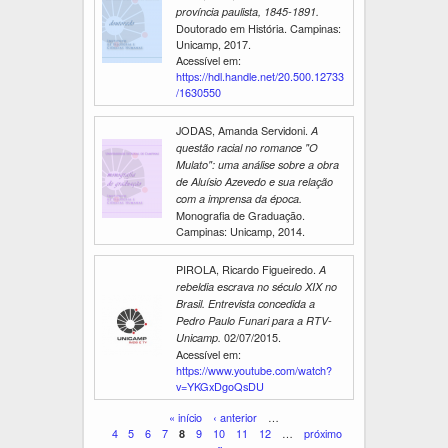
província paulista, 1845-1891.
Doutorado em História. Campinas:
Unicamp, 2017.
Acessível em:
https://hdl.handle.net/20.500.12733
/1630550
JODAS, Amanda Servidoni.
A
questão racial no romance "O
Mulato": uma análise sobre a obra
de Aluísio Azevedo e sua relação
com a imprensa da época.
Monografia de Graduação.
Campinas: Unicamp, 2014.
PIROLA, Ricardo Figueiredo.
A
rebeldia escrava no século XIX no
Brasil. Entrevista concedida a
Pedro Paulo Funari para a RTV-
02/07/2015.
Unicamp.
Acessível em:
https://www.youtube.com/watch?
v=YKGxDgoQsDU
P
« início
‹ anterior
…
4
5
6
7
9
10
11
12
…
próximo
8
á