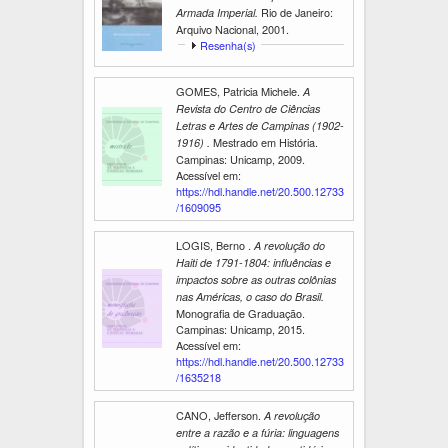
Rio de Janeiro:
Armada Imperial.
Arquivo Nacional, 2001.
E
Resenha(s)
x
i
GOMES, Patricia Michele.
A
b
Revista do Centro de Ciências
i
r
Letras e Artes de Campinas (1902-
Mestrado em História.
1916) .
Campinas: Unicamp, 2009.
Acessível em:
https://hdl.handle.net/20.500.12733
/1609095
LOGIS, Berno .
A revolução do
Haiti de 1791-1804: influências e
impactos sobre as outras colônias
nas Américas, o caso do Brasil.
Monografia de Graduação.
Campinas: Unicamp, 2015.
Acessível em:
https://hdl.handle.net/20.500.12733
/1635218
CANO, Jefferson.
A revolução
entre a razão e a fúria: linguagens