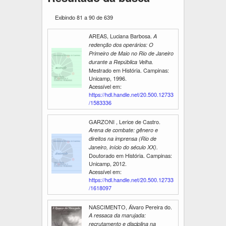
Exibindo 81 a 90 de 639
AREAS, Luciana Barbosa.
A
redenção dos operários: O
Primeiro de Maio no Rio de Janeiro
durante a República Velha.
Mestrado em História. Campinas:
Unicamp, 1996.
Acessível em:
https://hdl.handle.net/20.500.12733
/1583336
GARZONI , Lerice de Castro.
Arena de combate: gênero e
direitos na imprensa (Rio de
Janeiro, início do século XX).
Doutorado em História. Campinas:
Unicamp, 2012.
Acessível em:
https://hdl.handle.net/20.500.12733
/1618097
NASCIMENTO, Álvaro Pereira do.
A ressaca da marujada:
recrutamento e disciplina na