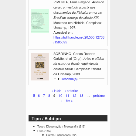
PIMENTA, Tania Salgado.
Artes de
curar: um estudo a partir dos
documentos da Fisicatura-mor no
Brasil do começo do século XIX.
Mestrado em História. Campinas:
Unicamp, 1997.
Acessível em:
https://hdl.handle.net/20.500.12733
/1585095
SOBRINHO, Carlos Roberto
Galvão. et al (Org.).
Artes e ofícios
de curar no Brasil: capítulos de
Campinas: Editora
história social.
da Unicamp, 2003.
E
Resenha(s)
x
i
P
« início
‹ anterior
…
b
5
6
7
8
10
11
12
13
…
próximo
9
á
i
›
fim »
r
g
i
Tipo / Subtipo
n
Tese / Dissertação / Monografia (313)
A
a
p
Livro (145)
A
s
p
Outras Publicações (62)
p
A