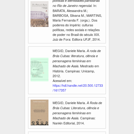
políticas e identidades partidárias
In:
no Rio de Janeiro regencial.
BARATA, Alessandra M.;
BARBOSA, Silvana M.; MARTINS,
Maria Fernanda F. (orgs.). Dos
poderes do império: culturas
políticas, redes sociais e relações
de poder no Brasil do século XIX.
Juiz de Fora: Editora UFJF, 2014.
MEGID, Daniele Maria.
À roda de
Brás Cubas: literatura, ciência e
personagens femininas em
Mestrado em
Machado de Assis.
História. Campinas: Unicamp,
2012.
Acessível em:
https://hdl.handle.net/20.500.12733
/1617357
MEGID, Daniele Maria.
À Roda de
Brás Cubas: Literatura, ciência e
personagens femininas em
Campinas:
Machado de Assis.
Nankin Editorial, 2014.