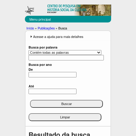
C
Pular
para
E
o
Menu principal
C
conteúdo
Você
Início
»
Publicações
»
Busca
principal
U
está
E
Acesse a ajuda para mais detalhes
x
aqui
L
i
Busca por palavra
b
T
i
r
Busca por ano
De
Até
Resultado da busca