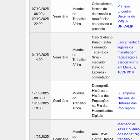
Colonialismos,
Primeiro
07/10/2025
Mundos
formas de
Encontro
- 08:00
a
do
dominação e
Seminário
Discente do
09/10/2025
Trabalho,
resistências
PPGH-
- 22:00
África
no passado e
UNICAMP
presente
Caio Giulliano
Paião - autor
Lançamento: 
Fernando
lugares da
Mundos
Teixeira da
marinhagem:
01/10/2025
do
Seminário
Silva -
racialização e
- 14:00
Trabalho,
mediador
associativismo
África
David P.
em Manaus,
Lacerda -
1853-1919
comentador
Demografia
Histórica e
17/09/2025
Mundos
IX Simpósio
História das
- 08:00
a
do
Nacional de
Seminário
Populações
19/09/2025
Trabalho,
Histórias das
na Era das
- 18:00
África
Populações
Humanidades
Digitais
Machado de
Assis e o ‘anão
Mundos
Ana Flávia
de Libéria’: raç
11/09/2025
do
Seminário
Cernic Ramos
trabalho e