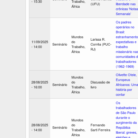
- 15:30
Trabalho,
(UFU)
liberdade nas
África
crônicas ‘Notas
Semanais’
Os padres
operários no
Brasil:
Mundos
estranhamento
Larissa R.
11/09/2025
do
expectativas e
Seminário
Corrêa (PUC-
- 14:00
Trabalho,
trabalho
RJ)
África
missionário na
comunidades 
trabalhadores
(1962-1969)
Olivette Otele,
Mundos
Europeus
28/08/2025
do
Discussão de
Seminário
Africanos: Um
- 16:00
Trabalho,
livro
história por
África
contar
Os
trabalhadores
de São Paulo
durante o
Mundos
surgimento da
28/08/2025
do
Fernando
Seminário
República
- 14:00
Trabalho,
Sarti Ferreira
liberal: greves,
África
eleições e