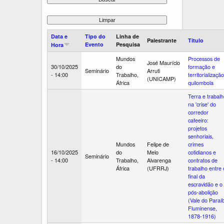
Data e
Tipo do
Linha de
Palestrante
Título
Evento
Pesquisa
Hora
Mundos
Processos de
José Maurício
30/10/2025
do
formação e
Seminário
Arruti
- 14:00
Trabalho,
territorialização
(UNICAMP)
África
quilombola
Terra e trabal
na 'crise' do
corredor
cafeeiro:
projetos
senhoriais,
Mundos
Felipe de
crimes
16/10/2025
do
Melo
cotidianos e
Seminário
- 14:00
Trabalho,
Alvarenga
contratos de
África
(UFRRJ)
trabalho entre 
final da
escravidão e o
pós-abolição
(Vale do Paraí
Fluminense,
1878-1916)