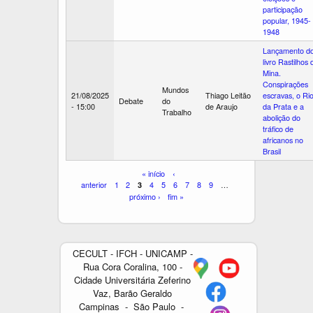
participação
popular, 1945-
1948
Lançamento d
livro Rastilhos 
Mina.
Conspirações
Mundos
21/08/2025
Thiago Leitão
escravas, o Ri
Debate
do
- 15:00
de Araujo
da Prata e a
Trabalho
abolição do
tráfico de
africanos no
Brasil
P
« início
‹
anterior
1
2
4
5
6
7
8
9
…
3
á
próximo ›
fim »
g
i
n
CECULT - IFCH - UNICAMP -
a
Rua Cora Coralina, 100 -
s
Cidade Universitária Zeferino
Vaz, Barão Geraldo
Campinas - São Paulo -