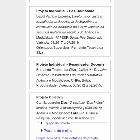
x
b
i
i
Projeto Individual » Pós-Doutorado
b
r
David Patrício Lacerda,
i
Direito, favor, justiça:
r
trabalhadores do Arsenal de Marinha e a
construção da cidadania no Rio de Janeiro na
. Agência e
segunda metade do século XIX
Modalidade: FAPESP, Bolsa, Pós-Doutorado.
Vigência:
08/2017
a
07/2019
.
Orientador/Supervisor: Fernando Teixeira da
Silva
Projeto Individual » Pesquisador Docente
Fernando Teixeira da Silva,
Justiça do Trabalho:
.
Limites e Possibilidades do Poder Normativo
Agência e Modalidade: CNPq, Bolsa,
Produtividade. Vigência:
03/2012
a
02/2015
.
Projeto Coletivo
Camila Loureiro Dias,
O capítulo “Dos Índios”:
.
direitos, história e historiografia (1988-2018)
Agência e Modalidade: FAPESP, Auxílio à
Pesquisa. Vigência:
12/2018
a
05/2021
.
E
Equipe do projeto
x
E
Resumo do projeto
i
x
Clique aqui para mais detalhes do projeto.
b