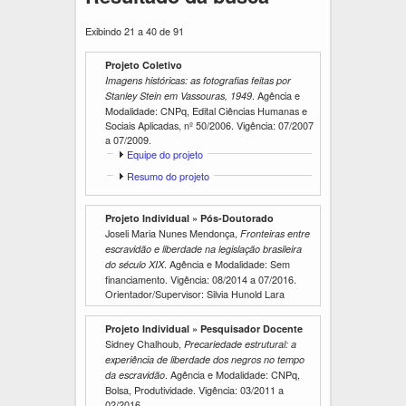
Exibindo 21 a 40 de 91
Projeto Coletivo
Imagens históricas: as fotografias feitas por
. Agência e
Stanley Stein em Vassouras, 1949
Modalidade: CNPq, Edital Ciências Humanas e
Sociais Aplicadas, nº 50/2006. Vigência:
07/2007
a
07/2009
.
E
Equipe do projeto
x
E
Resumo do projeto
i
x
b
i
i
Projeto Individual » Pós-Doutorado
b
r
Joseli Maria Nunes Mendonça,
i
Fronteiras entre
r
escravidão e liberdade na legislação brasileira
. Agência e Modalidade: Sem
do século XIX
financiamento. Vigência:
08/2014
a
07/2016
.
Orientador/Supervisor: Silvia Hunold Lara
Projeto Individual » Pesquisador Docente
Sidney Chalhoub,
Precariedade estrutural: a
experiência de liberdade dos negros no tempo
. Agência e Modalidade: CNPq,
da escravidão
Bolsa, Produtividade. Vigência:
03/2011
a
02/2016
.