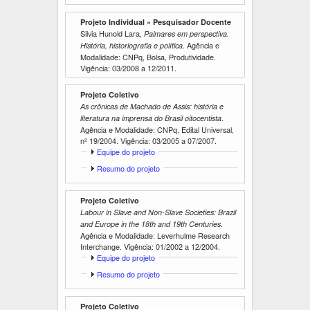
i
i
b
r
Projeto Individual » Pesquisador Docente
i
Silvia Hunold Lara,
r
Palmares em perspectiva.
. Agência e
História, historiografia e política
Modalidade: CNPq, Bolsa, Produtividade.
Vigência:
03/2008
a
12/2011
.
Projeto Coletivo
As crônicas de Machado de Assis: história e
.
literatura na imprensa do Brasil oitocentista
Agência e Modalidade: CNPq, Edital Universal,
nº 19/2004. Vigência:
03/2005
a
07/2007
.
E
Equipe do projeto
x
E
Resumo do projeto
i
x
b
i
i
Projeto Coletivo
b
r
Labour in Slave and Non-Slave Societies: Brazil
i
r
.
and Europe in the 18th and 19th Centuries
Agência e Modalidade: Leverhulme Research
Interchange. Vigência:
01/2002
a
12/2004
.
E
Equipe do projeto
x
E
Resumo do projeto
i
x
b
i
i
Projeto Coletivo
b