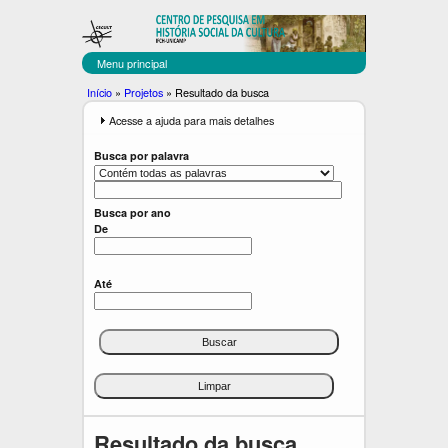
C
Pular
para
E
o
Menu principal
C
conteúdo
Você
Início
»
Projetos
»
Resultado da busca
principal
U
está
E
Acesse a ajuda para mais detalhes
x
aqui
L
i
Busca por palavra
b
T
i
r
Busca por ano
De
Até
Resultado da busca