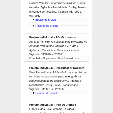
r
Cultura Popular: um problema histórico e seus
i
r
. Agência e Modalidade: CNPq, Projeto
desafios
Integrado de Pesquisa. Vigência:
08/1995
a
01/1998
.
E
Equipe do projeto
x
E
Resumo do projeto
i
x
b
i
i
Projeto Individual » Pós-Doutorado
b
r
Adriana Romeiro,
i
O imaginário da corrupção na
r
.
América Portuguesa, séculos XVI a XVIII
Agência e Modalidade: Sem financiamento.
Vigência:
03/2020
a
02/2021
.
Orientador/Supervisor: Silvia Hunold Lara
Projeto Individual » Pesquisador Docente
Silvia Hunold Lara,
A Liberdade como problema:
os novos vassalos do Império português na
. Agência e
segunda metade do século XVIII
Modalidade: CNPq, Bolsa, Produtividade.
Vigência:
03/2021
a
02/2026
.
E
Resumo do projeto
x
i
Projeto Individual » Pós-Doutorado
b
Gabriela dos Reis Sampaio,
i
O tráfico
r