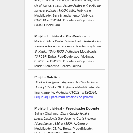
interprovincial da crença: histórias de migração
de africanos e seus descendentes entre Rio de
. Agência e
Janeiro e Bahia (1850-1888)
Modalidade: Sem financiamento. Vigência:
09/2013
a
09/2014
. Orientador/Supervisor:
Silvia Hunold Lara
Projeto Individual » Pós-Doutorado
Maria Cristina Cortez Wissenbach,
Referências
afro-brasileiras no processo de urbanização de
. Agência e Modalidade:
S. Paulo, 1870-1930
FAPESP, Bolsa, Pós-Doutorado. Vigência:
01/2001
a
12/2002
. Orientador/Supervisor:
Maria Clementina Pereira Cunha
Projeto Coletivo
Direitos Desiguais. Regimes de Cidadania no
. Agência e Modalidade: Sem
Brasil (1750-1970)
financiamento. Vigência:
03/2021
a
12/2024
.
Clique aqui para mais detalhes do projeto.
Projeto Individual » Pesquisador Docente
Sidney Chalhoub,
Escravização ilegal e
precarização da liberdade na Corte imperial
. Agência e
(décadas de 1830 a 1880)
Modalidade: CNPq, Bolsa, Produtividade.
Vigência:
03/2008
a
02/2010
.