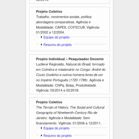
Projeto Coletivo
Trabalho, movimentos sociais, política:
. Agência e
abordagens comparativas
Modalidade: CAPES, COFECUB. Vigência:
01/2002
a
12/2004
.
E
Equipe do projeto
x
E
Resumo do projeto
i
x
b
i
i
Projeto Individual » Pesquisador Docente
b
r
Lucilene Reginaldo,
i
Natural do Brasil, formado
r
em Coimbra e missionário no Congo: André do
Couto Godinho e outros homens livres de cor
. Agência e
no Império Português (1720-1788)
Modalidade: CNPq, Bolsa, Produtividade.
Vigência:
03/2014
a
02/2018
.
Projeto Coletivo
The Terrain of History. The Social and Cultural
Geography of Nineteenth-Century Rio de
. Agência e Modalidade: Sem
Janeiro
financiamento. Vigência:
01/2006
a
12/2011
.
E
Equipe do projeto
x
E
Resumo do projeto
i