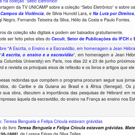
os na coleção "Sebo Eletrônico"
ortagem da TV UNICAMP sobre a coleção “Sebo Eletrônico” e sobre os d
:
Campos da Violência
, de Silvia Hunold Lara, e
Na Luta por Direitos
gi Negro, Fernando Teixeira da Silva, Hélio da Costa e Paulo Fontes.
vros da coleção são digitais e podem ser baixados gratuitamente.
de ser feito pelos sites do
Cecult
,
Setor de Publicações do IFCH
e
bre "A Escrita, o Ensino e a Escravidão, em homenagem a Jean Hébra
“
A escrita, o ensino e a escravidão
”, em homenagem a Jean Hébra
a Columbia University) em Paris, nos dias 22 e 23 de junho próximo
 e revisita os principais eixos de reflexão e os livros e artigos que el
mesas redondas que compõem o programa procuram seguir sua jornad
idos, do Caribe e da Guiana ao Brasil e à África (Senegal). Os p
e sua obra, discutem a importância das pesquisas de Hébrard em re
 impresso àquela da escravidão, do ensino na França ao ensino nos Es
 Teresa Benguela e Felipa Crioula estavam grávidas
 do livro
Teresa Benguela e Felipa Crioula estavam grávidas. Mat
830-1888)
, de Lorena Féres da Silva Telles.