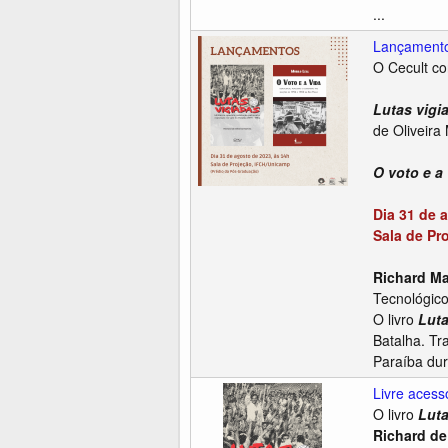
...
Lançamento 
O Cecult co
Lutas vigia
de Oliveira 
O voto e a
Dia 31 de 
Sala de Pr
Richard Ma
Tecnológic
O livro
Luta
Batalha. Tr
Paraíba dura
Livre acesso
O livro
Luta
Richard de