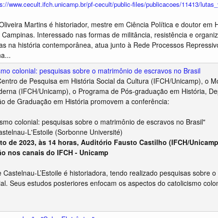
ps://www.cecult.ifch.unicamp.br/pf-cecult/public-files/publicacoes/11413/lutas
Oliveira Martins é historiador, mestre em Ciência Política e doutor em H
 Campinas. Interessado nas formas de militância, resistência e organiz
as na história contemporânea, atua junto à Rede Processos Repressi
a...
smo colonial: pesquisas sobre o matrimônio de escravos no Brasil
Centro de Pesquisa em História Social da Cultura (IFCH/Unicamp), o 
derna (IFCH/Unicamp), o Programa de Pós-graduação em História, Dep
o de Graduação em História promovem a conferência:
ismo colonial: pesquisas sobre o matrimônio de escravos no Brasil"
astelnau-L'Estoile (Sorbonne Université)
to de 2023, às 14 horas, Auditório Fausto Castilho (IFCH/Unicam
o nos canais do IFCH - Unicamp
e Castelnau-L’Estoile é historiadora, tendo realizado pesquisas sobre o
nial. Seus estudos posteriores enfocam os aspectos do catolicismo colon