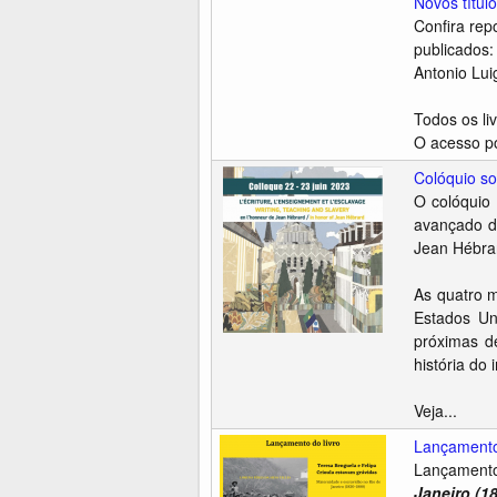
Novos títul
Confira rep
publicados
Antonio Lui
Todos os li
O acesso po
Colóquio so
O colóquio 
avançado d
Jean Hébrard
As quatro 
Estados Un
próximas d
história do
Veja...
Lançamento:
Lançamento
Janeiro (1