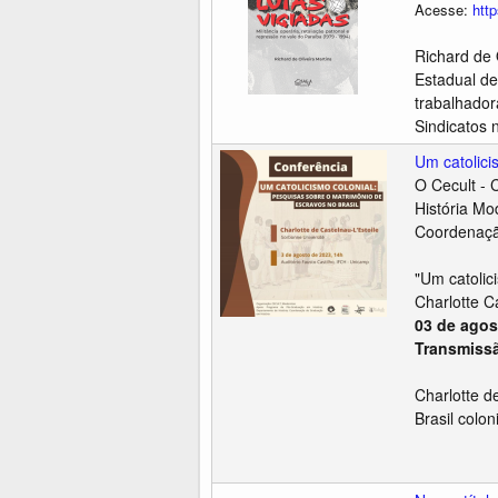
Acesse:
htt
Richard de 
Estadual de
trabalhador
Sindicatos n
Um catolici
O Cecult - 
História Mo
Coordenaçã
"Um catolic
Charlotte C
03 de agos
Transmissã
Charlotte d
Brasil colo