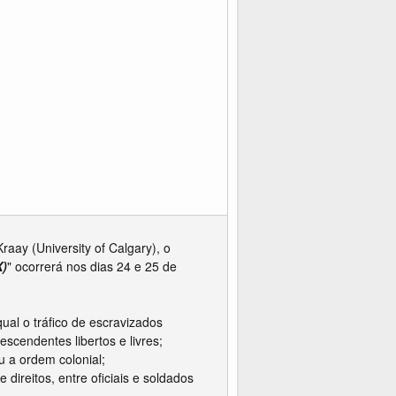
aay (University of Calgary), o
X)
" ocorrerá nos dias 24 e 25 de
ual o tráfico de escravizados
scendentes libertos e livres;
u a ordem colonial;
ireitos, entre oficiais e soldados