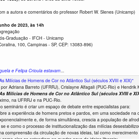
m a autora e comentários do professor Robert W. Slenes (Unicamp)
junho de 2023, às 14h
ngregação
Pós-Graduação - IFCH - Unicamp
oralina, 100, Campinas - SP, CEP: 13083-896)
uela e Felipa Crioula estavam
...
As Milícias de Homens de Cor no Atlântico Sul (séculos XVIII e XIX)"
por Adriana Barreto (UFRRJ), Crislayne Alfagali (PUC-Rio) e Hendrik Kr
As Milícias de Homens de Cor no Atlântico Sul (séculos XVIII e XI
óximo, na UFRRJ e na PUC-Rio.
do seminário é criar um espaço de debate entre especialistas para:
 sobre a experiência de homens pretos e pardos, em uma sociedade na q
ponencialmente e, de forma simultânea, crescia a população de afrode
 se e como o processo de institucionalização das milícias desestabilizo
na compreensão da circulação de novas ideias, tal como merecimento e d