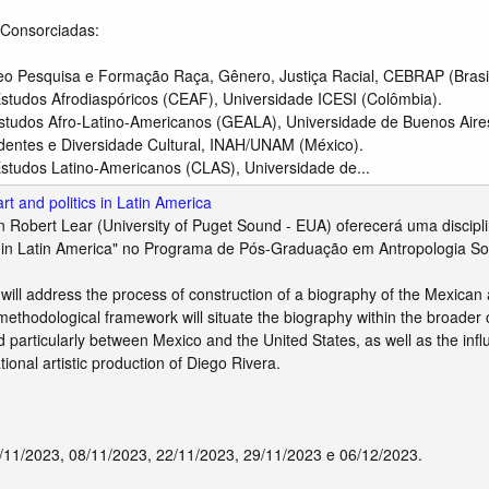
s Consorciadas:
o Pesquisa e Formação Raça, Gênero, Justiça Racial, CEBRAP (Brasil
studos Afrodiaspóricos (CEAF), Universidade ICESI (Colômbia).
tudos Afro-Latino-Americanos (GEALA), Universidade de Buenos Aires
entes e Diversidade Cultural, INAH/UNAM (México).
studos Latino-Americanos (CLAS), Universidade de...
rt and politics in Latin America
n Robert Lear (University of Puget Sound - EUA) oferecerá uma disciplin
s in Latin America" no Programa de Pós-Graduação em Antropologia Soc
will address the process of construction of a biography of the Mexican a
methodological framework will situate the biography within the broader con
particularly between Mexico and the United States, as well as the influ
ional artistic production of Diego Rivera.
/11/2023, 08/11/2023, 22/11/2023, 29/11/2023 e 06/12/2023.