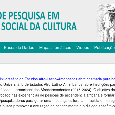
Pular
para
o
conteúdo
principal
Bases de Dados
Mapas Temáticos
Vídeos
Publicaçõe
niversitário de Estudos Afro-Latino-Americanos abre chamada para b
o Universitário de Estudos Afro-Latino-Americanos abre inscrições pa
écada Internacional dos Afrodescendentes (2015-2024). O objetivo do 
focado nas experiências de pessoas de ascendência africana e forma
pesquisadores para gerar uma mudança cultural anti-racista em direçã
a busca promover a circulação de conhecimento e o diálogo acadêmico