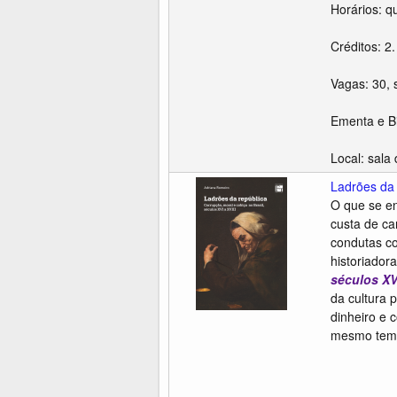
Horários: q
Créditos: 2.
Vagas: 30, 
Ementa e Bib
Local: sala
Ladrões da 
O que se en
custa de ca
condutas co
historiador
séculos XVI
da cultura 
dinheiro e 
mesmo tempo