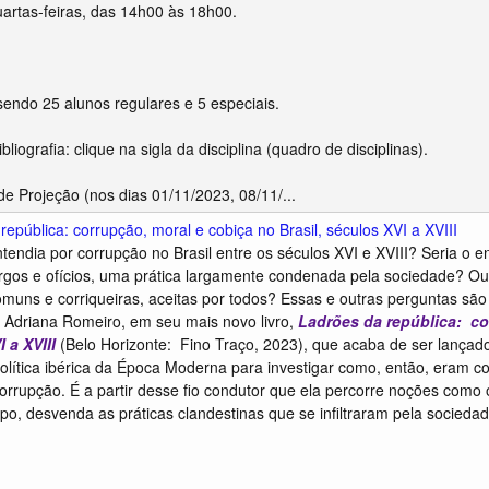
uartas-feiras, das 14h00 às 18h00.
sendo 25 alunos regulares e 5 especiais.
liografia: clique na sigla da disciplina (quadro de disciplinas).
 de Projeção (nos dias 01/11/2023, 08/11/...
república: corrupção, moral e cobiça no Brasil, séculos XVI a XVIII
tendia por corrupção no Brasil entre os séculos XVI e XVIII? Seria o 
rgos e ofícios, uma prática largamente condenada pela sociedade? Ou
muns e corriqueiras, aceitas por todos? Essas e outras perguntas são
a Adriana Romeiro, em seu mais novo livro,
Ladrões da república: cor
 a XVIII
(Belo Horizonte: Fino Traço, 2023), que acaba de ser lançad
política ibérica da Época Moderna para investigar como, então, eram c
corrupção. É a partir desse fio condutor que ela percorre noções co
, desvenda as práticas clandestinas que se infiltraram pela sociedade