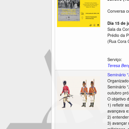
Conversa co
Dia 15 de 
Sala da Co
Prédio da 
(Rua Cora C
Serviço:
Teresa Beng
Seminário "
Organizado 
Seminário "
outubro pr
O objetivo 
1) refletir
avançava ex
2) entender
3) avançar 