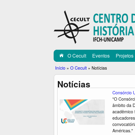
C
E
C
U
L
O Cecult
Eventos
Projetos
T
Você
Início
»
O Cecult
»
Notícias
está
Notícias
aqui
Consórcio U
"O Consórci
âmbito da D
acadêmico 
educadores/
convocatóri
Américas."