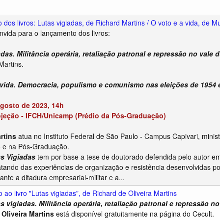
dos livros: Lutas vigiadas, de Richard Martins / O voto e a vida, de Mu
nvida para o lançamento dos livros:
das. Militância operária, retaliação patronal e repressão no vale 
Martins.
 vida. Democracia, populismo e comunismo nas eleições de 1954 
agosto de 2023, 14h
ojeção - IFCH/Unicamp (Prédio da Pós-Graduação)
rtins
atua no Instituto Federal de São Paulo - Campus Capivari, minist
o e na Pós-Graduação.
s Vigiadas
tem por base a tese de doutorado defendida pelo autor em 
atando das experiências de organização e resistência desenvolvidas por
nte a ditadura empresarial-militar e a...
 ao livro "Lutas vigiadas", de Richard de Oliveira Martins
s vigiadas. Militância operária, retaliação patronal e repressão n
 Oliveira Martins
está disponível gratuitamente na página do Cecult.