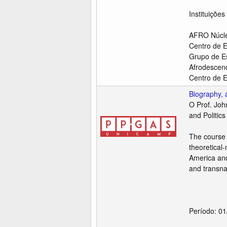
Instituiçõe
AFRO Núcle
Centro de E
Grupo de Es
Afrodescend
Centro de E
Biography, a
O Prof. Joh
and Politic
The course 
theoretical-
America and 
and transnat
Período: 01