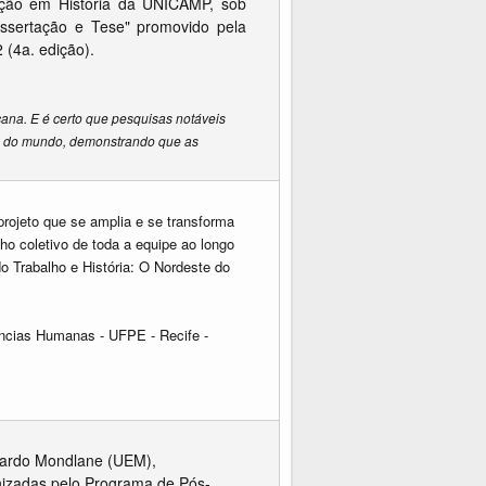
ção em História da UNICAMP, sob
issertação e Tese" promovido pela
 (4a. edição).
cana. E é certo que pesquisas notáveis
es do mundo, demonstrando que as
ojeto que se amplia e se transforma
o coletivo de toda a equipe ao longo
o Trabalho e História: O Nordeste do
ências Humanas - UFPE - Recife -
duardo Mondlane (UEM),
nizadas pelo Programa de Pós-