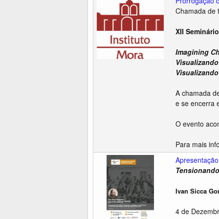
Prorrogação d
Chamada de t
XII Seminár
Imagining Ch
Visualizando
Visualizando 
A chamada de 
e se encerra
O evento acon
Para mais inf
Apresentação 
Tensionando 
Ivan Sicca Go
4 de Dezembr