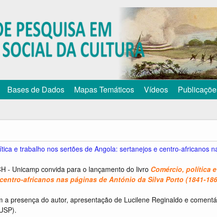
Pular
para
o
conteúdo
principal
Bases de Dados
Mapas Temáticos
Vídeos
Publicaçõe
ítica e trabalho nos sertões de Angola: sertanejos e centro-africanos n
CH - Unicamp convida para o lançamento do livro
Comércio, política 
 centro-africanos nas páginas de António da Silva Porto (1841-18
 a presença do autor, apresentação de Lucilene Reginaldo e comentár
USP).