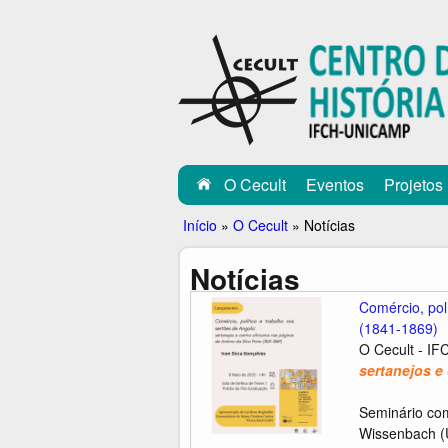
C
E
C
U
L
O Cecult
Eventos
Projetos
T
Você
Início
»
O Cecult
»
Notícias
está
Notícias
aqui
Comércio, pol
(1841-1869)
O Cecult - IF
sertanejos e
Seminário com
Wissenbach (