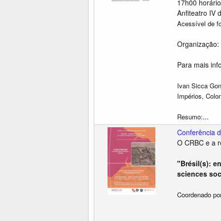
17h00 horário
Anfiteatro IV
Acessível de f
Organização: 
Para mais inf
Ivan Sicca Gon
Impérios, Colo
...
Resumo:
Conferência d
O CRBC e a re
"Brésil(s): 
sciences soc
Coordenado po