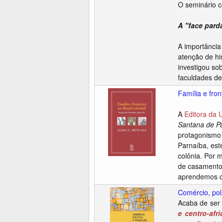
O seminário 
A "face pard
A importância
atenção de hi
investigou so
faculdades de
Família e fron
A
Editora da
Santana de P
protagonismo 
Parnaíba, est
colônia. Por 
de casamento,
aprendemos co
Comércio, pol
Acaba de ser 
e centro-afr