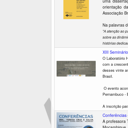
uma dissert
orientação d
Associação Br
Na palavras d
"A atenção ao pa
sobre as dinâmi
histórias dedic
XIII Seminári
O Laboratório 
com a crescent
desses vinte a
Brasil.
O evento acon
Pernambuco - B
A i
nscrição
par
Conferências 
A professora 
Moçambique, e