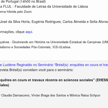
 de Portugal (14h00 no Brasil)
 da FLUL - Faculdade de Letras da Universidade de Lisboa
orma híbrida pelo Zoom
José da Silva Horta, Eugénia Rodrigues, Carlos Almeida e Sofia Afon
ormações, clique
aqui
.
çalves - Doutorando em História na Universidade Estadual de Campinas (UNI
nialismo e Sociedades Pós-Coloniais, ICS-ULisboa.
e Lucilene Reginaldo no Seminário "Brésil(s): enquêtes en cours et tra
vista Brésil(s) convidam você para o seminário:
enquêtes en cours et travaux récents en sciences sociales" (EHES
iales)
r Claudia Damasceno, Vivian Braga dos Santos e Mônica Raisa Schpun