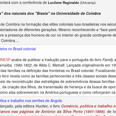
contará com a conferência de
Lucilene Reginaldo
(
Unicamp):
a" dos naturais dos "Brasis" na Universidade de Coimbra
 de Coimbra na formação das elites coloniais luso-brasileiras nos sécul
storiadores de diferentes gerações. Mesmo reconhecendo a “face parda
bre a presença dos homens de cor no interior do grande contingente de
 Coimbra....
teira no Brasil colonial
 UNESP
acaba de publicar a tradução para o português do livro
Family a
arnaíba, 1580-1822
, de Alida C. Metcalf. Lançada originalmente em 199
das famílias na definição das fronteiras no Brasil colonial. Focaliza
e livro revela como as famílias pertencentes a três classes sociais de
meio da reconstrução das estratégias de sobrevivência dessas famílias 
 da criação dos filhos, da transmissão de herança e da busca de oport
mo elas sobreviveram na América portuguesa e como reforçaram os a
ítica e trabalho nos sertões de Angola
lançado, pela editora Hucitec, o livro
Comércio, política e trabalho 
icanos nas páginas de António da Silva Porto (1841-1869)
, de I