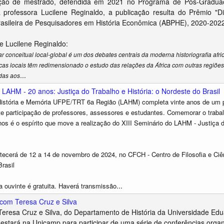
ação de mestrado, defendida em 2021 no Programa de Pós-Gradua
a professora Lucilene Reginaldo, a publicação resulta do Prêmio "D
asileira de Pesquisadores em História Econômica (ABPHE), 2020-2022
e Lucilene Reginaldo:
r conceitual local-global é um dos debates centrais da moderna historiografia afri
cas locais têm redimensionado o estudo das relações da África com outras regiõ
...
adas aos
o LAHM - 20 anos: Justiça do Trabalho e História: o Nordeste do Brasil
História e Memória UFPE/TRT 6a Região (LAHM) completa vinte anos de um pr
e participação de professores, assessores e estudantes. Comemorar o trabalh
nos é o espírito que move a realização do XIII Seminário do LAHM - Justiça d
tecerá de
12 a 14 de novembro de 2024, no
CFCH - Centro de Filosofia e Ci
rasil
...
a ouvinte
é gratuita.
Haverá
transmissão
com Teresa Cruz e Silva
Teresa Cruz e Silva, do Departamento de História da Universidade E
stará na Unicamp para participar de uma série de conferências orga